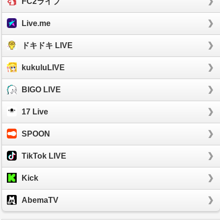
FC2ライブ
Live.me
ドキドキ LIVE
kukuluLIVE
BIGO LIVE
17 Live
SPOON
TikTok LIVE
Kick
AbemaTV