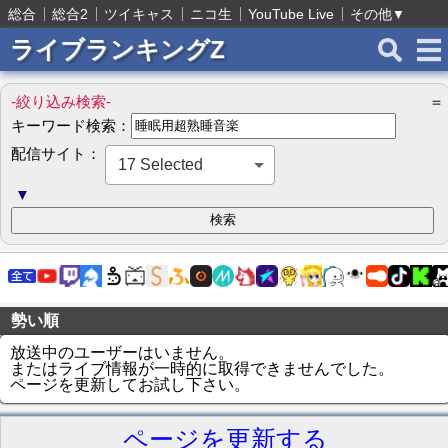
総合
総合2
ツイキャス
ニコ生
YouTube Live
その他
▼
ライブランキングZ
-絞り込み検索-
＝
キーワード検索：
配信サイト：
17 Selected
▼
勢い順
放送中のユーザーはいません。
またはライブ情報が一時的に取得できませんでした。
ページを更新してお試し下さい。
ページを更新する