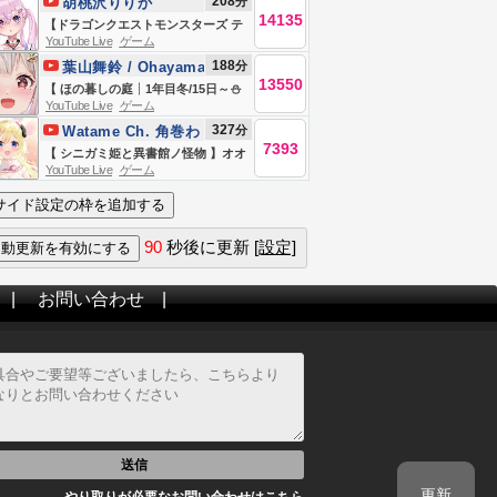
208
分
胡桃沢りりか
索がやめられない～😭【小清水 透 /
14135
【ドラゴンクエストモンスターズ テ
にじさんじ】
YouTube Live
ゲーム
リーのワンダーランド3D】めざせタ
188
分
葉山舞鈴 / Ohayama
イジュ代表！マスターランクあげる
13550
Ch.
【 ほの暮しの庭┊︎1年目冬/15日～⛄
ぞ！※ネタバレ注意【胡桃沢りり
YouTube Live
ゲーム
】少し不穏なスローライフ！？王覇
か】
327
分
Watame Ch. 角巻わ
山、入村😨。（ 暮らし、ときどき、
7393
ため
【 シニガミ姫と異書館ノ怪物 】オオ
―― ）【 にじさんじ┊︎葉山舞鈴┊︎※
YouTube Live
ゲーム
カミ姫役のわため、初プレイ！！
ネタバレ注意 】
#2【角巻わため/ホロライブ４期生】
※ネタバレあり
90
秒後に更新
[設定]
|
お問い合わせ
|
送信
更新