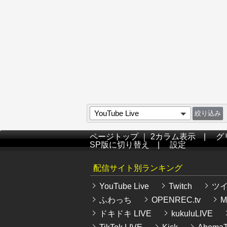
YouTube Live
ページトップ
｜
2カラム表示
|
グ
SP版に切り替え
|
設定
配信サイト別ランキング
YouTube Live
Twitch
ツ
ふわっち
OPENREC.tv
Mi
ドキドキ LIVE
kukuluLIVE