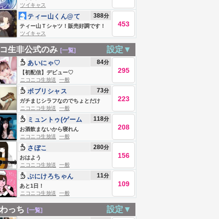
ツイキャス
388
分
ティー山くん@て
453
ティー山Ｔシャツ！販売好調です！
ツイキャス
ティー山くんメシ喰い雑談部屋🏠🍚
コ生非公式のみ
設定▼
[一覧]
84
分
あいにゃ♡
295
【初配信】デビュー♡
ニコニコ生放送
一般
73
分
ボブリシャス
223
ガチまじシラフなのでちょとだけ
ニコニコ生放送
一般
118
分
ミュントゥ(ゲーム
208
用)
お酒飲まないから寝れん
ニコニコ生放送
一般
280
分
さぼこ
156
おはよう
ニコニコ生放送
一般
11
分
ぷにけろちゃん
109
あと1日！
ニコニコ生放送
一般
わっち
設定▼
[一覧]