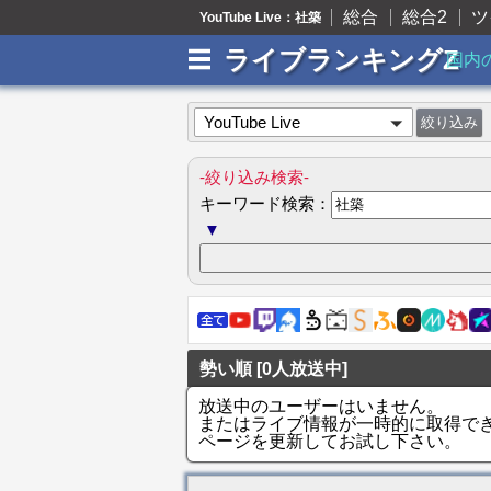
総合
総合2
ツ
YouTube Live：社築
ライブランキングZ
国内
YouTube Live
-絞り込み検索-
キーワード検索：
▼
勢い順 [0人放送中]
放送中のユーザーはいません。
またはライブ情報が一時的に取得で
ページを更新してお試し下さい。