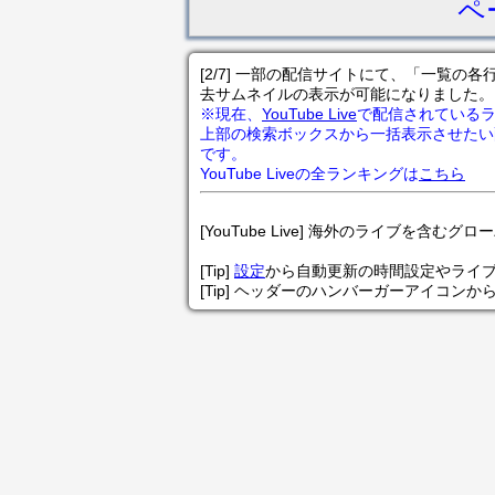
ペ
[2/7] 一部の配信サイトにて、「一覧
去サムネイルの表示が可能になりました。
※現在、
YouTube Live
で配信されている
上部の検索ボックスから一括表示させたい
です。
YouTube Liveの全ランキングは
こちら
[YouTube Live] 海外のライブを含むグ
[Tip]
設定
から自動更新の時間設定やライ
[Tip] ヘッダーのハンバーガーアイコンか