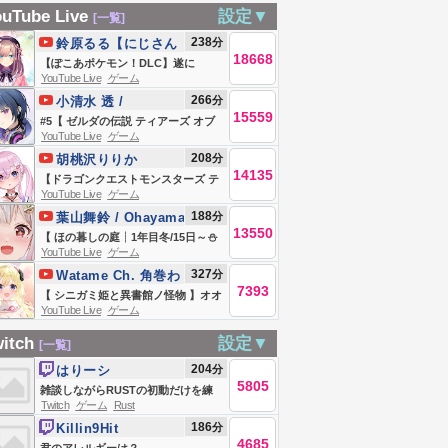
和真】【鈴木誠
っしゅきちゃ！大
振りにバンカラ街
ト）
uTube Live
設定▼
[一覧]
 8/7 03:20
型アプデきた！
に帰ってきた男
238
分
鈴原るる【にじさん
5 ブルージェイ
【スプラトゥーン3/
18668
じ所属】
【ぽこあポケモン！DLC】遂に
 対 カブス
サーモンラン】
YouTube Live
ゲーム
ッ！！来たッ！！あそぼおおおおお
266
分
4664
小清水 透 /
おお！！！ 【にじさんじ/鈴原る
15559
Koshimizu
#5【 ゼルダの伝説 ティアーズ オブ
る】
YouTube Live
ゲーム
Toru【にじさんじ】
ザ キングダム 】完全初見プレイ！探
208
分
胡桃沢りりか
索がやめられない～😭【小清水 透 /
14135
【ドラゴンクエストモンスターズ テ
にじさんじ】
YouTube Live
ゲーム
リーのワンダーランド3D】めざせタ
188
分
葉山舞鈴 / Ohayama
イジュ代表！マスターランクあげる
13550
Ch.
【 ほの暮しの庭┊︎1年目冬/15日～⛄
ぞ！※ネタバレ注意【胡桃沢りり
YouTube Live
ゲーム
】少し不穏なスローライフ！？王覇
か】
327
分
Watame Ch. 角巻わ
山、入村😨。（ 暮らし、ときどき、
7393
ため
【 シニガミ姫と異書館ノ怪物 】オオ
―― ）【 にじさんじ┊︎葉山舞鈴┊︎※
YouTube Live
ゲーム
カミ姫役のわため、初プレイ！！
ネタバレ注意 】
#2【角巻わため/ホロライブ４期生】
itch
設定▼
[一覧]
※ネタバレあり
204
分
はりーシ
5805
雑談しながらRUSTの初動だけを練
Twitch
ゲーム
Rust
習する
186
分
Killin9Hit
4685