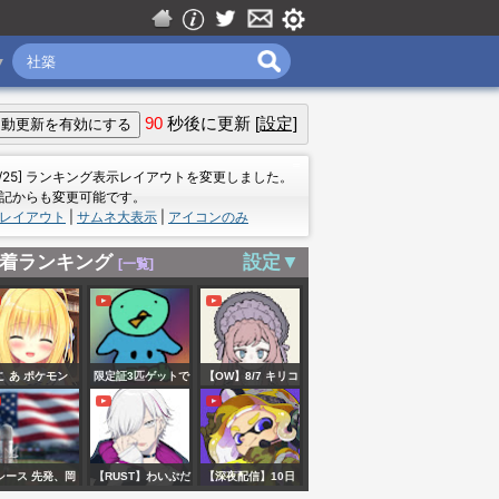
▼
90
秒後に更新
[設定]
＝
7/25] ランキング表示レイアウトを変更しました。
記からも変更可能です。
レイアウト
|
サムネ大表示
|
アイコンのみ
着ランキング
設定▼
[一覧]
こ あ ポケモン
限定証3匹ゲットで
【OW】8/7 キリコ
LCを求めて
きるまで耐久配
(以外も)れんしゅ🦊
信。スロット１位
しゅしゅしゅっ
の方に色違い配布
【美ヶ原みく】
シース 先発、岡
【RUST】わいぷだ
【深夜配信】10日
あり（スカーレッ