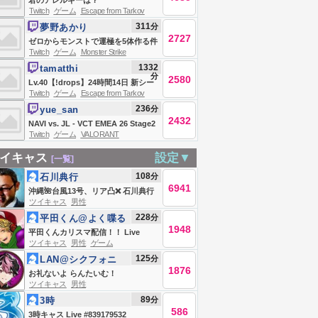
君のアレルギーは？
Twitch
ゲーム
Escape from Tarkov
311
分
夢野あかり
2727
ゼロからモンストで運極を5体作る件
Twitch
ゲーム
Monster Strike
について。#PR
1332
tamatthi
分
2580
Lv.40【!drops】24時間14日 新シー
Twitch
ゲーム
Escape from Tarkov
ズン最前線攻略TV w/nairusan
236
分
yue_san
2432
NAVI vs. JL - VCT EMEA 26 Stage2
Twitch
ゲーム
VALORANT
Play-Ins #VCTWatchParty
イキャス
設定▼
[一覧]
108
分
石川典行
6941
沖縄🌺台風13号、リア凸❌ 石川典行
ツイキャス
男性
のノリユキラジオ
228
分
平田くん@よく喋る
1948
平田くんカリスマ配信！！ Live
ツイキャス
男性
ゲーム
#839173806
125
分
LAN@シクフォニ
1876
お礼ないよ らんたいむ！
ツイキャス
男性
89
分
3時
586
3時キャス Live #839179532