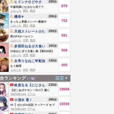
200
分
ヒドンナ@どやさ
879
中森明菜になるから見てて
ふわっち
男性
雑談
206
分
機長✈︎
752
きっちょ界新メンバー募集中
ふわっち
男性
雑談
209
分
天然ストレート@た
591
かしゼミ
男のFXオールイン
ふわっち
不明
雑談
105
分
多部田ねる@大食い
508
10合おにぎり大食い祭【第926回】
ふわっち
女性
雑談
140
分
女帝りなねこ💛配信
405
復活
もう無理
ふわっち
女性
雑談
合ランキング
設定▼
[一覧]
238
分
鈴原るる【にじさん
18668
じ所属】
【ぽこあポケモン！DLC】遂に
YouTube Live
ゲーム
ッ！！来たッ！！あそぼおおおおお
266
分
小清水 透 /
おお！！！ 【にじさんじ/鈴原る
15559
Koshimizu
#5【 ゼルダの伝説 ティアーズ オブ
る】
YouTube Live
ゲーム
Toru【にじさんじ】
ザ キングダム 】完全初見プレイ！探