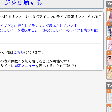
ージを更新する
本
Yo
也】
1
#
＝
の各行の時間リンク」や「３点アイコンのライブ情報リンク」から過
ズ
2
82
ライブだけに絞られてランキング表示されています。
配信サイトを選択すると、
他の配信サイトのライブ
も表示可能
3
ローバル版は
こちら
になります。
4
ブの表示件数等を切り替えることが可能です！
らサイドに
固定メニュー
を表示することが可能です。
5
Tw
1
2