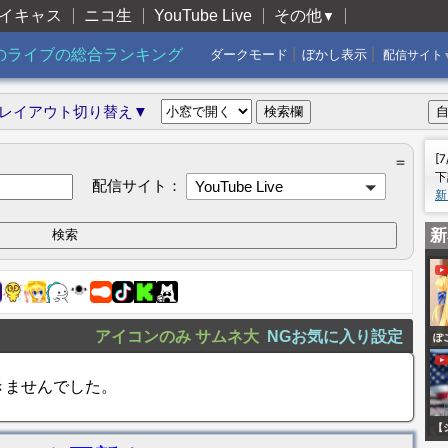
イキャス
ニコ生
YouTube Live
その他
▼
|
|
のライブの総合ランキング
ダークモード
ぼかし表示
配信サイト
レイアウト切り替え▼
[
＝
下
配信サイト：
YouTube Live
新
新
アイコンのみ
サムネ大
NGお気に入り設定
ぽ
D
きませんでした。
【