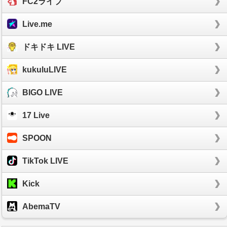
FC2ライブ
Live.me
ドキドキ LIVE
kukuluLIVE
BIGO LIVE
17 Live
SPOON
TikTok LIVE
Kick
AbemaTV