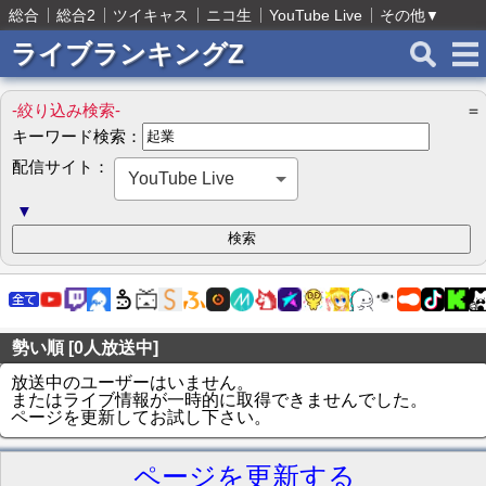
総合
総合2
ツイキャス
ニコ生
YouTube Live
その他
▼
ライブランキングZ
-絞り込み検索-
＝
キーワード検索：
配信サイト：
YouTube Live
▼
勢い順 [0人放送中]
放送中のユーザーはいません。
またはライブ情報が一時的に取得できませんでした。
ページを更新してお試し下さい。
ページを更新する