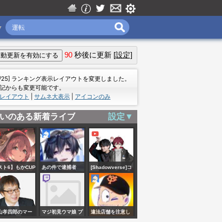
▼
90
秒後に更新
[設定]
＝
7/25] ランキング表示レイアウトを変更しました。
記からも変更可能です。
レイアウト
|
サムネ大表示
|
アイコンのみ
いのある新着ライブ
設定▼
スト6】もかCUP
あの件で逮捕者
[Shadowverse]コ
日・・・！？
が！！！！！
ーチング配信
ナメみたり
artggおさらい
山孝四郎のマー
マジ初見ウマ娘 プ
違法店舗を注意し
！【 ぶいすぽ