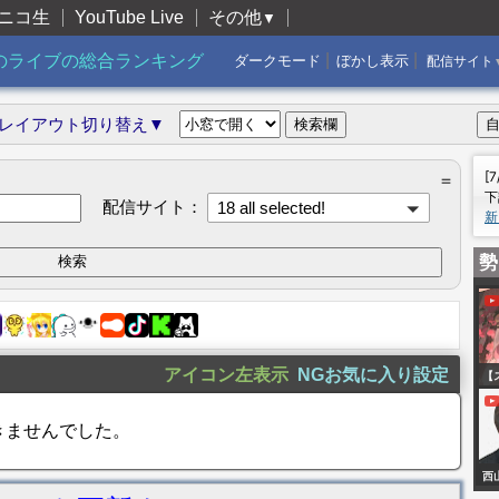
ニコ生
YouTube Live
その他
▼
|
|
のライブの総合ランキング
ダークモード
ぼかし表示
配信サイト
レイアウト切り替え▼
[
＝
下
配信サイト：
18 all selected!
新
勢
アイコン左表示
NGお気に入り設定
【
前
きませんでした。
ト
st
西
も