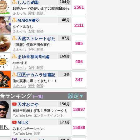
104
分
しんじ🍆🦁
2561
15時カード💳使います🙇‍♂️病院🏥終わ
ふわっち
男性
雑談
り🎵
48
分
MARIA🕊🤍
2111
タイトルなし
ふわっち
女性
雑談
87
分
天然ストレート@た
985
かしゼミ
【速報】使途不明金事件
ふわっち
不明
雑談
169
分
まゆ🌞福岡8日編
406
asmrする
ふわっち
女性
雑談
3
分
🇰🇵ナカムラ総書記
347
🇰🇵
俺の実家に帰ってきた！！！
ふわっち
男性
雑談
合ランキング
設定▼
[一覧]
156
分
天才おにや
18697
日経平均弱すぎる！決算ウィークも
YouTube Live
エンターテイメント
終盤戦！！電線こい！！追証やだ！
173
分
M!LK
どうなる半導体メモリーの行く末
15086
みるくステーション
は。え～普通に損切りです。機関の
YouTube Live
音楽
皆さん今日もお仕事頑張ってくださ