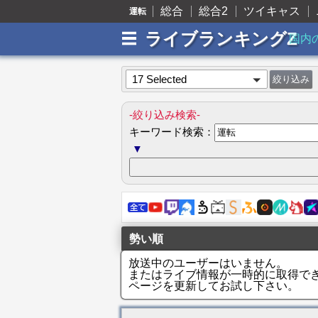
総合
総合2
ツイキャス
運転
ライブランキングZ
国内
17 Selected
-絞り込み検索-
キーワード検索：
▼
勢い順
放送中のユーザーはいません。
またはライブ情報が一時的に取得で
ページを更新してお試し下さい。