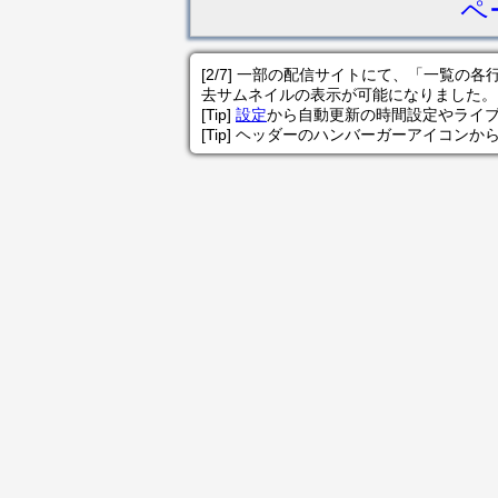
ペ
[2/7] 一部の配信サイトにて、「一覧
去サムネイルの表示が可能になりました。
[Tip]
設定
から自動更新の時間設定やライ
[Tip] ヘッダーのハンバーガーアイコンか