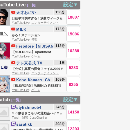
ットスクエア
リティーダービー
にいく TJの生でや
！甘結もか 】
uTube Live
設定▼
[一覧]
26年8月7日
※カセコンの馬育
らせて！！
156
分
天才おにや
ててます。
18697
日経平均弱すぎる！決算ウィークも
YouTube Live
エンターテイメント
終盤戦！！電線こい！！追証やだ！
173
分
M!LK
どうなる半導体メモリーの行く末
15086
みるくステーション
は。え～普通に損切りです。機関の
YouTube Live
音楽
皆さん今日もお仕事頑張ってくださ
113
分
Freodore【NIJISANJI
い！お昼の後場寄り付き株ライブ生
10289
EN】
【MOLDRISE】Apartment
YouTube Live
ゲーム
放送！！
Building Horror【NIJISANJI EN |
1
日
テレ東公式 TV
Freodore】
9283
TOKYO
【公式】真夏の怪奇ファイル2026 #
YouTube Live
エンターテイメント
恐怖 #心霊
108
分
Kobo Kanaeru Ch.
8255
hololive-ID
【ELSWORD】WEEKLY RESET!!
YouTube Live
ゲーム
CP speedrun cuz I wanted to get
to d3 raid T-T
itch
設定▼
[一覧]
245
分
stylishnoob4
14150
３６歳引きこもりの運動会ハイロッ
Twitch
雑談
Just Chatting
クス
208
分
sasatikk
12203