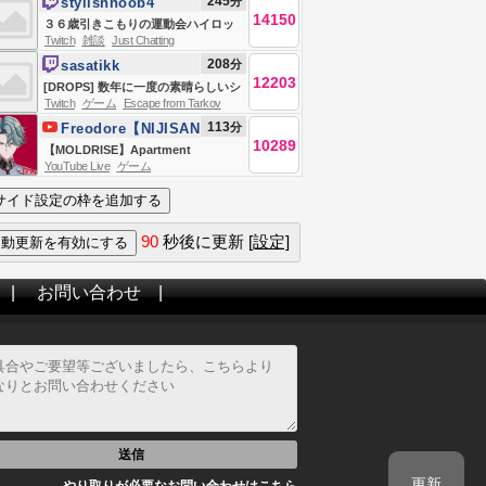
245
分
stylishnoob4
い！お昼の後場寄り付き株ライブ生
14150
３６歳引きこもりの運動会ハイロッ
Twitch
雑談
Just Chatting
放送！！
クス
208
分
sasatikk
12203
[DROPS] 数年に一度の素晴らしいシ
Twitch
ゲーム
Escape from Tarkov
ーズン Escape From Tarkov
113
分
Freodore【NIJISANJI
10289
EN】
【MOLDRISE】Apartment
YouTube Live
ゲーム
Building Horror【NIJISANJI EN |
Freodore】
90
秒後に更新
[設定]
|
お問い合わせ
|
送信
更新