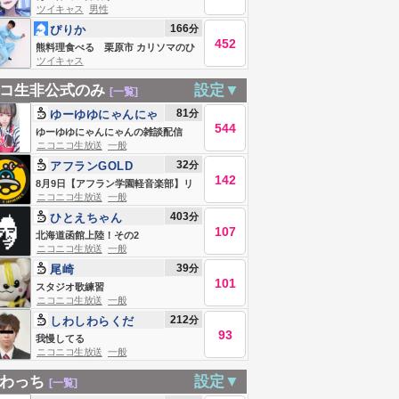
ツイキャス
男性
166
分
ぴりか
452
熊料理食べる 栗原市 カリソマのひ
ツイキャス
まつぶし
コ生非公式のみ
設定▼
[一覧]
81
分
ゆーゆゆにゃんにゃ
544
ん
ゆーゆゆにゃんにゃんの雑談配信
ニコニコ生放送
一般
32
分
アフランGOLD
142
8月9日【アフラン学園軽音楽部】リ
ニコニコ生放送
一般
ハーサル練習
403
分
ひとえちゃん
107
北海道函館上陸！その2
ニコニコ生放送
一般
39
分
尾崎
101
スタジオ歌練習
ニコニコ生放送
一般
212
分
しわしわらくだ
93
我慢してる
ニコニコ生放送
一般
わっち
設定▼
[一覧]