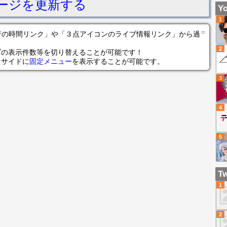
ージを更新する
ケ
っ
Yo
20
1
＝
の各行の時間リンク」や「３点アイコンのライブ情報リンク」から過
2
ブの表示件数等を切り替えることが可能です！
らサイドに
固定メニュー
を表示することが可能です。
3
4
5
Tw
1
2