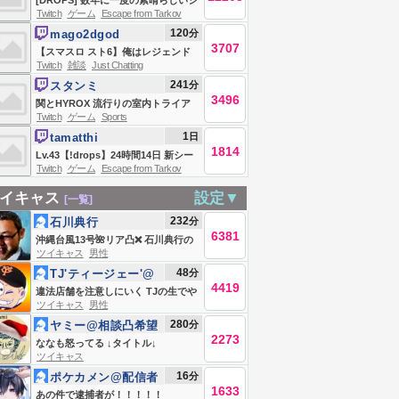
[DROPS] 数年に一度の素晴らしいシ
Twitch
ゲーム
Escape from Tarkov
ーズン Escape From Tarkov
120
分
mago2dgod
3707
【スマスロ スト6】俺はレジェンド
Twitch
雑談
Just Chatting
王に、なる！ﾄﾞﾝｯ！！ PR
241
分
スタンミ
3496
関とHYROX 流行りの室内トライア
Twitch
ゲーム
Sports
スロン挑戦
1
日
tamatthi
1814
Lv.43【!drops】24時間14日 新シー
Twitch
ゲーム
Escape from Tarkov
ズン最前線攻略TV w/nairusan
イキャス
設定▼
[一覧]
232
分
石川典行
6381
沖縄台風13号🌺リア凸❌ 石川典行の
ツイキャス
男性
ノリユキラジオ
48
分
TJ'ティージェー'@
4419
駄馬隊
違法店舗を注意しにいく TJの生でや
ツイキャス
男性
らせて！！
280
分
ヤミー@相談凸希望
2273
はLINEへ
ななも怒ってる ↓タイトル↓
ツイキャス
16
分
ポケカメン@配信者
1633
あの件で逮捕者が！！！！！