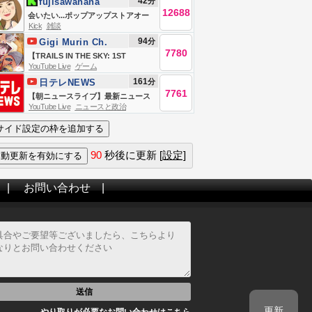
42
分
fujisawanana
ストリニューアル/学長の失敗/会員さ
12688
会いたい...ポップアップストアオー
んのお手紙読むよ/次の朝ライブは12
Kick
雑談
プン！吐き気と頭痛(ミラー&amp;ア
日から。みんな自習しとくじゃよ
94
分
Gigi Murin Ch.
ーカイブ無断使用禁止)
【8/7 8:30まで】
7780
hololive-EN
【TRAILS IN THE SKY: 1ST
YouTube Live
ゲーム
CHAPTER】i've been talking
161
分
日テレNEWS
about playing this for months and
7761
【朝ニュースライブ】最新ニュース
here we are
YouTube Live
ニュースと政治
と生活情報（8月7日） ──THE
LATEST NEWS SUMMARY（日テレ
NEWS LIVE）
90
秒後に更新
[設定]
|
お問い合わせ
|
送信
更新