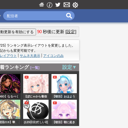
▼
90
秒後に更新
[設定]
＝
7/25] ランキング表示レイアウトを変更しました。
記からも変更可能です。
レイアウト
|
サムネ大表示
|
アイコンのみ
着ランキング
設定▼
[一覧]
DBD】なるべく
【ぽにゃから着信
【朝活】おはよう
日配信57日目！
中♡/縦型雑談】も
ございます～今日
日はキラーの練
しもーし！暑いの
もがんばろ～う！
するぅ
に起きてる人天
｜初見さん、ROM
朝活219】華
(129日目)忙しい社
【朝活】朝に起き
才！！初見さんも
専も歓迎！ #縦型