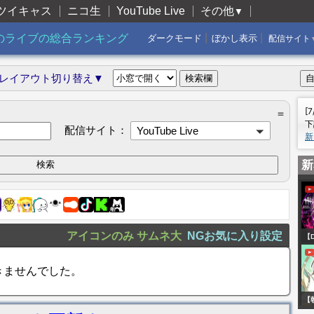
ツイキャス
ニコ生
YouTube Live
その他
▼
|
|
のライブの総合ランキング
ダークモード
ぼかし表示
配信サイト
レイアウト切り替え▼
[
＝
下
配信サイト：
YouTube Live
新
新
アイコンのみ
サムネ大
NGお気に入り設定
【
毎
きませんでした。
今
習
【