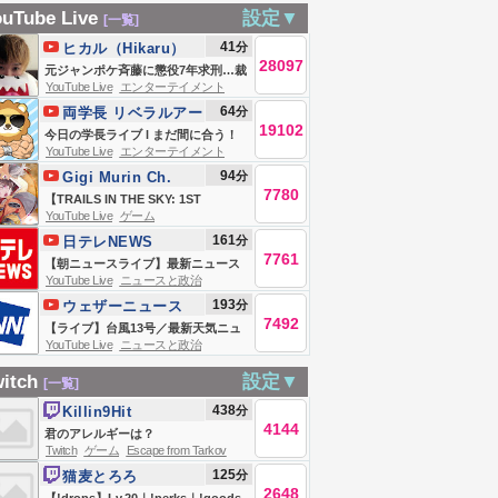
！！！！！！！！！！
会人のための #ぽこ
れた女児【早朝】
大歓迎◎【個人
uTube Live
設定▼
[一覧]
あぽけもん
Vtuber/椛音ぽに
41
分
ヒカル（Hikaru）
#short #ポケモン
28097
ゃ】
元ジャンポケ斉藤に懲役7年求刑…裁
#ぽこあポケモン
YouTube Live
エンターテイメント
判で明らかになった全真相
64
分
両学長 リベラルアー
19102
ツ大学
今日の学長ライブ l まだ間に合う！
YouTube Live
エンターテイメント
家計管理・ライフプラン合宿/宿題リ
94
分
Gigi Murin Ch.
ストリニューアル/学長の失敗/会員さ
7780
hololive-EN
【TRAILS IN THE SKY: 1ST
んのお手紙読むよ/次の朝ライブは12
YouTube Live
ゲーム
CHAPTER】i've been talking
日から。みんな自習しとくじゃよ
161
分
日テレNEWS
about playing this for months and
【8/7 8:30まで】
7761
【朝ニュースライブ】最新ニュース
here we are
YouTube Live
ニュースと政治
と生活情報（8月7日） ──THE
193
分
ウェザーニュース
LATEST NEWS SUMMARY（日テレ
7492
【ライブ】台風13号／最新天気ニュ
NEWS LIVE）
YouTube Live
ニュースと政治
ース・地震情報 2026年8月7日(金)／
沖縄・奄美は台風による暴風雨に厳
itch
設定▼
[一覧]
重警戒〈ウェザーニュースLiVEモー
438
分
Killin9Hit
ニング・松本真央／有賀哲夫〉
4144
君のアレルギーは？
Twitch
ゲーム
Escape from Tarkov
125
分
猫麦とろろ
2648