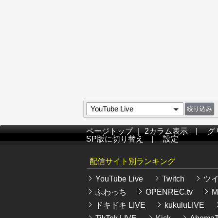
YouTube Live
ページトップ
｜
2カラム表示
|
グ
SP版に切り替え
|
設定
配信サイト別ランキング
YouTube Live
Twitch
ツ
ふわっち
OPENREC.tv
Mi
ドキドキ LIVE
kukuluLIVE