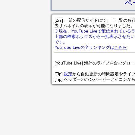
ペ
[2/7] 一部の配信サイトにて、「一覧
去サムネイルの表示が可能になりました。
※現在、
YouTube Live
で配信されている
上部の検索ボックスから一括表示させたい
です。
YouTube Liveの全ランキングは
こちら
[YouTube Live] 海外のライブを含むグ
[Tip]
設定
から自動更新の時間設定やライ
[Tip] ヘッダーのハンバーガーアイコンか