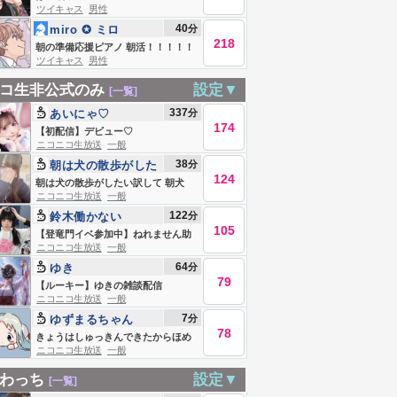
ツイキャス
男性
40
分
miro ✪ ミロ
218
朝の準備応援ピアノ 朝活！！！！！
ツイキャス
男性
コ生非公式のみ
設定▼
[一覧]
337
分
あいにゃ♡
174
【初配信】デビュー♡
ニコニコ生放送
一般
38
分
朝は犬の散歩がした
124
い
朝は犬の散歩がしたい訳して 朝犬
ニコニコ生放送
一般
122
分
鈴木働かない
105
【登竜門イベ参加中】ねれません助
ニコニコ生放送
一般
けて♡
64
分
ゆき
79
【ルーキー】ゆきの雑談配信
ニコニコ生放送
一般
7
分
ゆずまるちゃん
78
きょうはしゅっきんできたからほめ
ニコニコ生放送
一般
て
わっち
設定▼
[一覧]