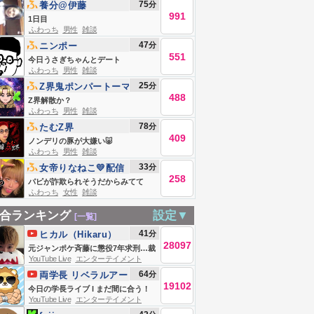
75
分
養分@伊藤
991
1日目
ふわっち
男性
雑談
47
分
ニンポー
551
今日うさぎちゃんとデート
ふわっち
男性
雑談
25
分
Z界鬼ポンパートーマ
488
ス🍅
Z界解散か？
ふわっち
男性
雑談
78
分
たむZ界
409
ノンデリの豚が大嫌い🐷
ふわっち
男性
雑談
33
分
女帝りなねこ💛配信
258
復活
パピが詐欺られそうだからみてて
ふわっち
女性
雑談
合ランキング
設定▼
[一覧]
41
分
ヒカル（Hikaru）
28097
元ジャンポケ斉藤に懲役7年求刑…裁
YouTube Live
エンターテイメント
判で明らかになった全真相
64
分
両学長 リベラルアー
19102
ツ大学
今日の学長ライブ l まだ間に合う！
YouTube Live
エンターテイメント
家計管理・ライフプラン合宿/宿題リ