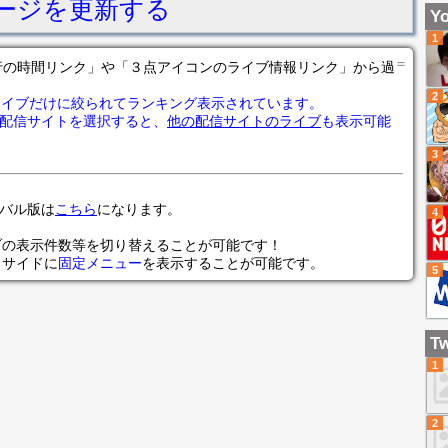
ージを更新する
金
Yo
1
＝
の各行の時間リンク」や「３点アイコンのライブ情報リンク」から過
2
ライブだけに絞られてランキング表示されています。
配信サイトを選択すると、
他の配信サイトのライブ
も表示可能
3
ローバル版は
こちら
になります。
4
ブの表示件数等を切り替えることが可能です！
らサイドに
固定メニュー
を表示することが可能です。
5
Tw
1
2