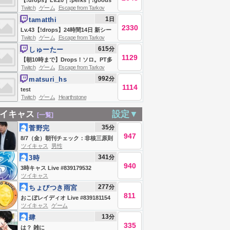
【!drops】Lv.20｜!perks｜!goods
Twitch
ゲーム
Escape from Tarkov
｜アレルギーあとふたつ未検出かも
1
日
tamatthi
です！- Escape from Tarkov【猫麦
2330
Lv.43【!drops】24時間14日 新シー
とろろ/個人Vtuber】
Twitch
ゲーム
Escape from Tarkov
ズン最前線攻略TV w/nairusan
615
分
しゅーたー
1129
【朝10時まで】Drops！ソロ。PT多
Twitch
ゲーム
Escape from Tarkov
すぎて本当に厳しいなｧ。【アレルギ
992
分
matsuri_hs
ー>イブプロ/スクアッシュ/?】
1114
test
Twitch
ゲーム
Hearthstone
イキャス
設定▼
[一覧]
35
分
菅野完
947
8/7（金）朝刊チェック：非核三原則
ツイキャス
男性
を見直して米 Live #839184881
341
分
3時
940
3時キャス Live #839179532
ツイキャス
277
分
ちょびつき雨宮
811
おこぼレイディオ Live #839181154
ツイキャス
ゲーム
13
分
肆
335
は？ 雑に