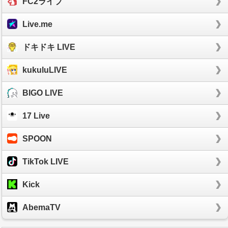
FC2ライブ
Live.me
ドキドキ LIVE
kukuluLIVE
BIGO LIVE
17 Live
SPOON
TikTok LIVE
Kick
AbemaTV