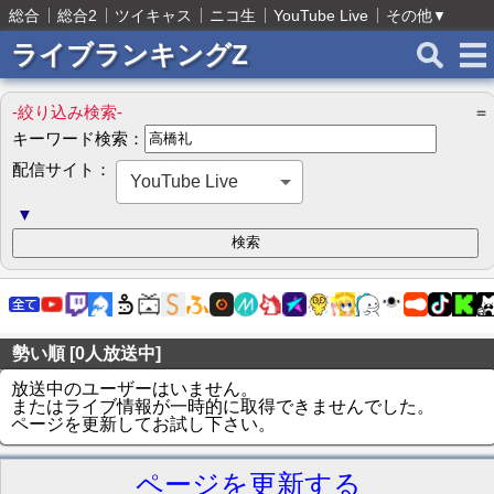
総合
総合2
ツイキャス
ニコ生
YouTube Live
その他
▼
ライブランキングZ
-絞り込み検索-
＝
キーワード検索：
配信サイト：
YouTube Live
▼
勢い順 [0人放送中]
放送中のユーザーはいません。
またはライブ情報が一時的に取得できませんでした。
ページを更新してお試し下さい。
ページを更新する