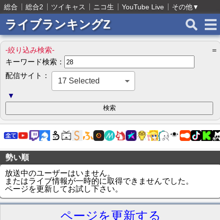
総合
総合2
ツイキャス
ニコ生
YouTube Live
その他
▼
ライブランキングZ
-絞り込み検索-
＝
キーワード検索：
配信サイト：
17 Selected
▼
勢い順
放送中のユーザーはいません。
またはライブ情報が一時的に取得できませんでした。
ページを更新してお試し下さい。
ページを更新する