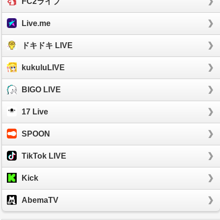
FC2ライブ
Live.me
ドキドキ LIVE
kukuluLIVE
BIGO LIVE
17 Live
SPOON
TikTok LIVE
Kick
AbemaTV