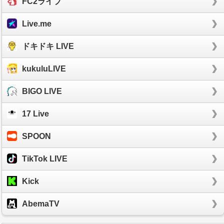
FC2ライブ
Live.me
ドキドキ LIVE
kukuluLIVE
BIGO LIVE
17 Live
SPOON
TikTok LIVE
Kick
AbemaTV