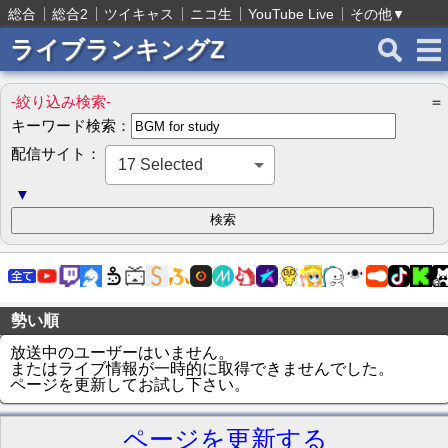
総合
総合2
ツイキャス
ニコ生
YouTube Live
その他
▼
ライブランキングZ
-絞り込み検索-
＝
キーワード検索：
配信サイト：
17 Selected
▼
勢い順
放送中のユーザーはいません。
またはライブ情報が一時的に取得できませんでした。
ページを更新してお試し下さい。
ページを更新する