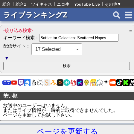
総合
総合2
ツイキャス
ニコ生
YouTube Live
その他
▼
ライブランキングZ
-絞り込み検索-
＝
キーワード検索：
配信サイト：
17 Selected
▼
勢い順
放送中のユーザーはいません。
またはライブ情報が一時的に取得できませんでした。
ページを更新してお試し下さい。
ページを更新する