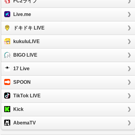
FC2ライブ
Live.me
ドキドキ LIVE
kukuluLIVE
BIGO LIVE
17 Live
SPOON
TikTok LIVE
Kick
AbemaTV