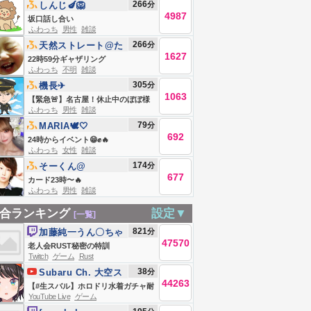
266
分
しんじ🍆🦁
4987
坂口話し合い
ふわっち
男性
雑談
266
分
天然ストレート@た
1627
かしゼミ
22時59分ギャザリング
ふわっち
不明
雑談
305
分
機長✈︎
1063
【緊急🚨】名古屋！休止中のぼぼ様
ふわっち
男性
雑談
に会う
79
分
MARIA🕊🤍
692
24時からイベント😁✊🔥
ふわっち
女性
雑談
174
分
そーくん@
677
カード23時〜🔥
ふわっち
男性
雑談
合ランキング
設定▼
[一覧]
821
分
加藤純一うん〇ちゃ
47570
ん
老人会RUST秘密の特訓
Twitch
ゲーム
Rust
38
分
Subaru Ch. 大空ス
44263
バル
【#生スバル】ホロドリ水着ガチャ耐
YouTube Live
ゲーム
久しゅばああああああああああああ