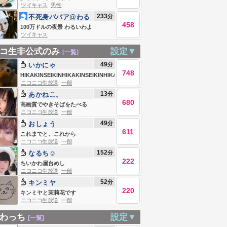
ツイキャス
男性
233
分
不死身ババア@わる
458
いわよ
100万ドルの夜景 わるいわよ
ツイキャス
コ生非公式のみ
設定▼
[一覧]
49
分
いかにゃ
748
HIKAKINSEIKINHIKAKINSEIKINHIKAKINSEIKINHIKAKINSEIKIN
ニコニコ生放送
一般
HIKAKINSEIKINHIKAKINSEIKINHIKAKINSEIKINHIKAKINS
13
分
あかねこ。
680
高画質でやきそばをたべる
ニコニコ生放送
一般
49
分
おしょう
611
これまでと、これから
ニコニコ生放送
一般
152
分
なるち☺︎
222
ちいかわ屋台めし
ニコニコ生放送
一般
52
分
キンミヤ
220
キンミヤと茉莉花です
ニコニコ生放送
一般
わっち
設定▼
[一覧]