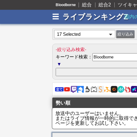
総合
総合2
ツイキ
Bloodborne
ライブランキングZ
国内
17 Selected
-絞り込み検索-
キーワード検索：
▼
勢い順
放送中のユーザーはいません。
またはライブ情報が一時的に取得で
ページを更新してお試し下さい。