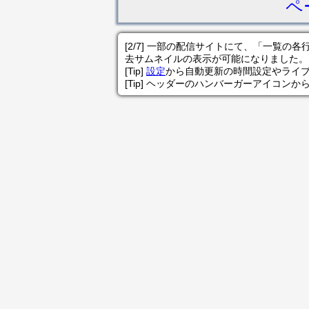
ペ
[2/7] 一部の配信サイトにて、「一覧
去サムネイルの表示が可能になりました。
[Tip]
設定
から自動更新の時間設定やライ
[Tip] ヘッダーのハンバーガーアイコンか