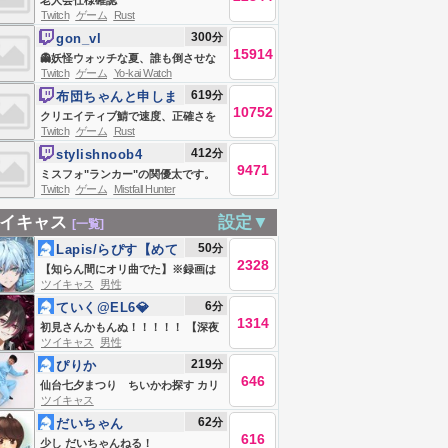
老人会仕様確認
Twitch
ゲーム
Rust
300
分
gon_vl
15914
👻妖怪ウォッチな夏、誰も倒させな
Twitch
ゲーム
Yo-kai Watch
い...。GONグッズ出た！
619
分
布団ちゃんと申しま
10752
す
クリエイティブ鯖で速度、正確さを
Twitch
ゲーム
Rust
ただただ上げる
412
分
stylishnoob4
9471
ミスフォ"ランカー"の関優太です。
Twitch
ゲーム
Mistfall Hunter
皆さんもこのゲームを始めれば簡単
に"日本人ランカー"を目指せます。
イキャス
設定▼
[一覧]
流行らせコラ!
50
分
Lapis/らぴす【めて
2328
おら】
【知らん間にオリ曲でた】※録画は
ツイキャス
男性
残しません Live #839168063
6
分
ていく@EL6💎
1314
初見さんかもんぬ！！！！！ 【深夜
ツイキャス
男性
のていくとーく】はなそか～
219
分
ぴりか
646
仙台七夕まつり ちいかわ探す カリ
ツイキャス
ソマのひまつぶし
62
分
だいちゃん
616
少し だいちゃんねる！