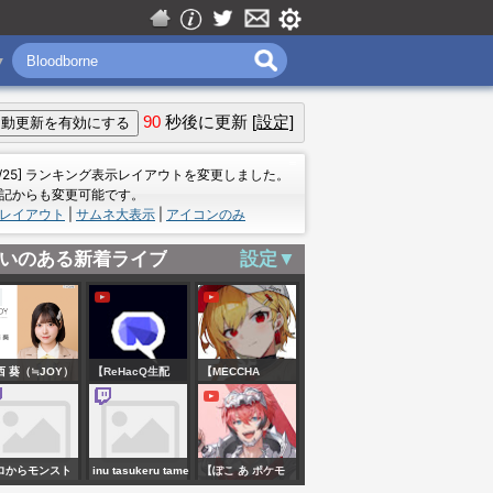
▼
90
秒後に更新
[設定]
＝
7/25] ランキング表示レイアウトを変更しました。
記からも変更可能です。
レイアウト
|
サムネ大表示
|
アイコンのみ
いのある新着ライブ
設定▼
西 葵（≒JOY）
【ReHacQ生配
【MECCHA
信】おじさんたち
CHAMELEON】i
の人生相談！ミド
got invited to a
ルエイジクライシ
big collab and i
ロからモンスト
inu tasukeru tame
【ぽこ あ ポケモ
スとは？中年の悩
need to