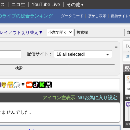
ャス
ニコ生
YouTube Live
その他
▼
|
|
のライブの総合ランキング
ダークモード
ぼかし表示
配信サイト
レイアウト切り替え▼
[
＝
下
配信サイト：
18 all selected!
新
勢
アイコン左表示
NGお気に入り設定
大
きませんでした。
ゼ