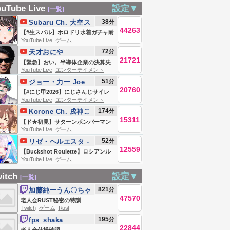
運極を5体作る件
ana horu
ン】DLCきた！
みどうする？【箕
camouflage【ID
uTube Live
設定▼
[一覧]
ついて。#PR
「ブクブク うみぞ
輪厚介&高橋弘樹】
VTUBERS】
38
分
Subaru Ch. 大空ス
この街」【にじさ
44263
バル
【#生スバル】ホロドリ水着ガチャ耐
んじ / 赤城ウェン】
YouTube Live
ゲーム
久しゅばああああああああああああ
72
分
天才おにや
ああああああああああああああああ
21721
【緊急】おい。半導体企業の決算失
ああああああああああ！！：
YouTube Live
エンターテイメント
敗ラッシュがヤバすぎる。大暴落ク
hololive Dreams【ホロライブ/大空
51
分
ジョー・力一 Joe
ラッシュ連発。また追証の日々なの
スバル】
20760
Rikiichi
【#にじ甲2026】にじさんじサイレ
か。アメリカ時間の絶望を俺は正面
YouTube Live
エンターテイメント
ン甲子園2026世界大会【奇声と奇想
から受け入れる。明日のエグい金曜
174
分
Korone Ch. 戌神こ
の祭典】
日に向けて会議の株ライブ生放
15311
ろね
【ド★初見】サターンボンバーマン
YouTube Live
ゲーム
送！！
遊ぶ！！【セガサターン】
52
分
リゼ・ヘルエスタ -
12559
Lize Helesta-
【Buckshot Roulette】ロシアンル
YouTube Live
ゲーム
ーレットで厄落とし！頑張れ帝国立
ロイヤルナイツ！【にじさんじ/リ
itch
設定▼
[一覧]
ゼ・ヘルエスタ/フレン・Ｅ・ルスタ
821
分
加藤純一うん〇ちゃ
リオ/イブラヒム】
47570
ん
老人会RUST秘密の特訓
Twitch
ゲーム
Rust
195
分
fps_shaka
22844