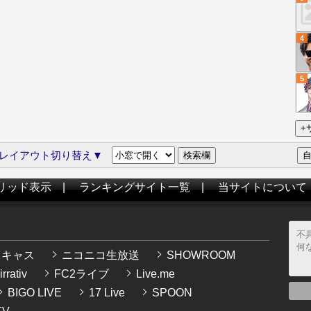
4
5
レイアウト切り替え▼
リッド表示
|
ランキングサイト一覧
|
当サイトについて
イキャス
ニコニコ生放送
SHOWROOM
rrativ
FC2ライブ
Live.me
BIGO LIVE
17 Live
SPOON