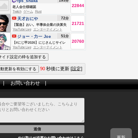
195
分
fps_shaka
ああああああああああああああああ
22844
老人会仕様確認
ああああああああああ！！：
Twitch
ゲーム
Rust
hololive Dreams【ホロライブ/大空
72
分
天才おにや
スバル】
21721
【緊急】おい。半導体企業の決算失
YouTube Live
エンターテイメント
敗ラッシュがヤバすぎる。大暴落ク
51
分
ジョー・力一 Joe
ラッシュ連発。また追証の日々なの
20760
Rikiichi
【#にじ甲2026】にじさんじサイレ
か。アメリカ時間の絶望を俺は正面
YouTube Live
エンターテイメント
ン甲子園2026世界大会【奇声と奇想
から受け入れる。明日のエグい金曜
の祭典】
日に向けて会議の株ライブ生放
送！！
90
秒後に更新
[設定]
|
お問い合わせ
|
送信
更新