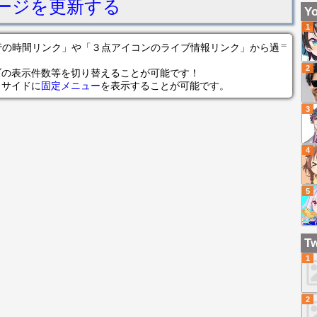
ージを更新する
で
Yo
に
1
＝
の各行の時間リンク」や「３点アイコンのライブ情報リンク」から過
2
ブの表示件数等を切り替えることが可能です！
らサイドに
固定メニュー
を表示することが可能です。
3
4
5
Tw
1
2