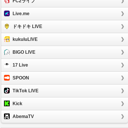
FC2ライブ
Live.me
ドキドキ LIVE
kukuluLIVE
BIGO LIVE
17 Live
SPOON
TikTok LIVE
Kick
AbemaTV