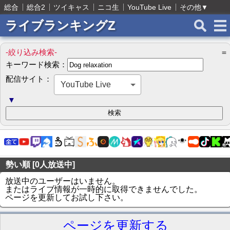
総合
総合2
ツイキャス
ニコ生
YouTube Live
その他
▼
ライブランキングZ
-絞り込み検索-
＝
キーワード検索：
配信サイト：
YouTube Live
▼
勢い順 [0人放送中]
放送中のユーザーはいません。
またはライブ情報が一時的に取得できませんでした。
ページを更新してお試し下さい。
ページを更新する