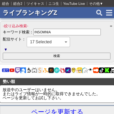
総合
総合2
ツイキャス
ニコ生
YouTube Live
その他
▼
ライブランキングZ
-絞り込み検索-
＝
キーワード検索：
配信サイト：
17 Selected
▼
勢い順
放送中のユーザーはいません。
またはライブ情報が一時的に取得できませんでした。
ページを更新してお試し下さい。
ページを更新する