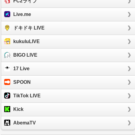
FC2ライブ
Live.me
ドキドキ LIVE
kukuluLIVE
BIGO LIVE
17 Live
SPOON
TikTok LIVE
Kick
AbemaTV