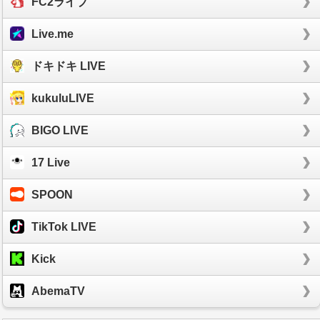
FC2ライブ
Live.me
ドキドキ LIVE
kukuluLIVE
BIGO LIVE
17 Live
SPOON
TikTok LIVE
Kick
AbemaTV