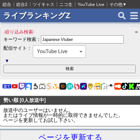
総合
総合2
ツイキャス
ニコ生
YouTube Live
その他
▼
ライブランキングZ
-絞り込み検索-
＝
キーワード検索：
配信サイト：
YouTube Live
▼
勢い順 [0人放送中]
放送中のユーザーはいません。
またはライブ情報が一時的に取得できませんでした。
ページを更新してお試し下さい。
ページを更新する