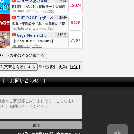
26
分
ニュースあさ8時!
もできたよ。面接あり。(ミラー
【8/6 8:30まで
12074
R8 8/6 【ゲスト：島田洋一】百田尚
&amp;アーカイブ無断使用禁止)
YouTube Live
ニュースと政治
樹・有本香のニュース生放送 あさ8
35
分
THE PAGE（ザ・ペ
時！ 第892回
8429
ージ）
広島で平和記念式典 81回目の「原
YouTube Live
ニュースと政治
爆の日」（2026年8月6日）
139
分
Gigi Murin Ch.
7987
hololive-EN
【LEAGUE OF LEGENDS】
YouTube Live
ゲーム
RISEEEEEEEEEEEEEEE
RISEEEEEEEEEEEEEEEEE
90
秒後に更新
[設定]
|
お問い合わせ
|
送信
更新