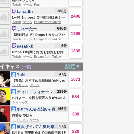
建築やっとくか
Twitch
ゲーム
Rust
188
分
tamatthi
2496
Lv.40【!drops】24時間14日 新シー
Twitch
ゲーム
Escape from Tarkov
ズン最前線攻略TV w/nairusan
646
分
しゅーたー
1906
【朝10時まで】Drops！タルコフや
Twitch
ゲーム
Escape from Tarkov
るぞおおお。【アレルギー>イブプ
6
分
sasatikk
ロ/スクアッシュ/?】
1339
Drops 13時間うお おおおおおおお
Twitch
ゲーム
Escape from Tarkov
Escape From Tarkov
イキャス
設定▼
[一覧]
47
分
YoN
1071
【緊急】おすすめ規制解除 YoN cas
ツイキャス
ゲーム
229
分
ティロ・フィナーレ
584
加川
おはよー！今日も頑張ろうぜ👊39 人
ツイキャス
生楽笑！
165
分
あむちん＠全治6ヶ月
380
雑呑み やほみ
ツイキャス
ゲーム
57
分
横浜ザイバツ 決死隊
220
8月６日 前場開始までの株価予想 8月