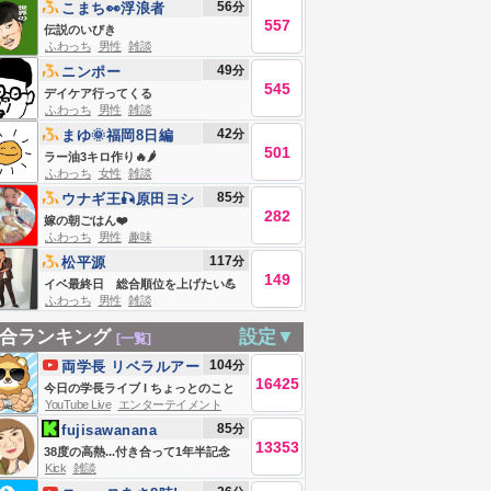
56
分
こまち👀浮浪者
557
伝説のいびき
ふわっち
男性
雑談
49
分
ニンポー
545
デイケア行ってくる
ふわっち
男性
雑談
42
分
まゆ🌞福岡8日編
501
ラー油3キロ作り🔥🌶️
ふわっち
女性
雑談
85
分
ウナギ王🎣原田ヨシ
282
キ
嫁の朝ごはん❤️
ふわっち
男性
趣味
117
分
松平源
149
イベ最終日 総合順位を上げたい💪
ふわっち
男性
雑談
合ランキング
設定▼
[一覧]
104
分
両学長 リベラルアー
16425
ツ大学
今日の学長ライブ l ちょっとのこと
YouTube Live
エンターテイメント
でへこたれるんじゃねぇ/【登頂報
85
分
fujisawanana
告】コロナ禍にリベと出会って6年、
13353
38度の高熱...付き合って1年半記念
資産5,000万円達成した父の手紙/資
Kick
雑談
日。新作Tシャツ撮影会！ステッカー
産数千万なのに牛肉100gが買えない/