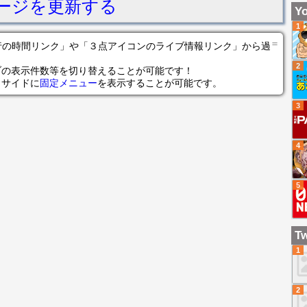
ージを更新する
後
Yo
1
1
男
＝
の各行の時間リンク」や「３点アイコンのライブ情報リンク」から過
2
ブの表示件数等を切り替えることが可能です！
らサイドに
固定メニュー
を表示することが可能です。
3
4
5
Tw
1
2