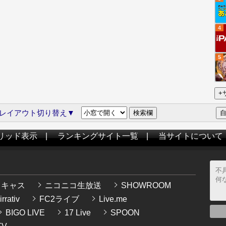
4
5
レイアウト切り替え▼
リッド表示
|
ランキングサイト一覧
|
当サイトについて
イキャス
ニコニコ生放送
SHOWROOM
rrativ
FC2ライブ
Live.me
BIGO LIVE
17 Live
SPOON