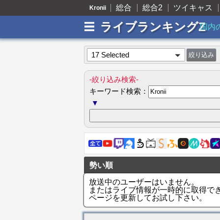
総合
総合2
ツイキャス
Kronii
ライブランキングZ
国内
17 Selected
-絞り込み検索-
キーワード検索：
▼
勢い順
放送中のユーザーはいません。
またはライブ情報が一時的に取得で
ページを更新してお試し下さい。