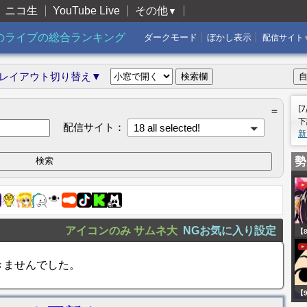
ニコ生
YouTube Live
その他
▼
|
|
のライブの総合ランキング
ダークモード
ぼかし表示
配信サイト
レイアウト切り替え▼
[
＝
下
配信サイト：
18 all selected!
新
勢
アイコンのみ
サムネ大
NGお気に入り設定
【
ん
きませんでした。
継
目
【