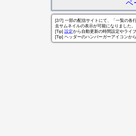
ペ
[2/7] 一部の配信サイトにて、「一覧
去サムネイルの表示が可能になりました。
[Tip]
設定
から自動更新の時間設定やライ
[Tip] ヘッダーのハンバーガーアイコンか