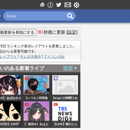
▼
90
秒後に更新
[設定]
＝
7/25] ランキング表示レイアウトを変更しました。
記からも変更可能です。
レイアウト
|
サムネ大表示
|
アイコンのみ
いのある新着ライブ
設定▼
8/6】 あばねちゃ
【いつもと時間違
Drops 13時間うお
の日本株実況中
います】【サンデ
おおおおおおお
 【配信519回
ィスクさ
Escape From
】
ん・・・】株のデ
Tarkov
99日目】100日
〖 朝活☀️〗おはよ
【LIVE】朝のニュ
イトレード予習ラ