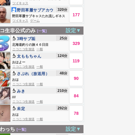
ツイキャス
６日 (朝)前場開始までの株価予想
320
分
野田草履サブアカウ
177
ント
野田草履サブキャスたれ流しギネス
ツイキャス
ゲーム
記録 Live #839137178
コ生非公式のみ
設定▼
[一覧]
25
分
3時サブ垢
329
北海道釣りの旅４６日目
ニコニコ生放送
一般
124
分
太ももちゃん
119
おはよー
ニコニコ生放送
一般
48
分
さぶれ（放送用）
90
おは
ニコニコ生放送
一般
210
分
みき
84
////
ニコニコ生放送
一般
292
分
未定
78
おは
ニコニコ生放送
一般
わっち
設定▼
[一覧]