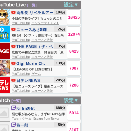
にパターで
うドライブ🚗💨ひ
ース（Japan
イブ
uTube Live
設定▼
[一覧]
00000球達成する
とりで脳みそぱっ
News Digest
104
分
両学長 リベラルアー
かーんできるか
Live）最新情報な
16425
ツ大学
今日の学長ライブ l ちょっとのこと
な？〖 にじさんじ /
ど｜TBS NEWS
YouTube Live
エンターテイメント
でへこたれるんじゃねぇ/【登頂報
26
分
ニュースあさ8時!
夜牛詩乃 〗
DIG（8月6日）
告】コロナ禍にリベと出会って6年、
12074
R8 8/6 【ゲスト：島田洋一】百田尚
資産5,000万円達成した父の手紙/資
YouTube Live
ニュースと政治
樹・有本香のニュース生放送 あさ8
産数千万なのに牛肉100gが買えない/
35
分
THE PAGE（ザ・ペ
時！ 第892回
【8/6 8:30まで
8429
ージ）
広島で平和記念式典 81回目の「原
YouTube Live
ニュースと政治
爆の日」（2026年8月6日）
139
分
Gigi Murin Ch.
7987
hololive-EN
【LEAGUE OF LEGENDS】
YouTube Live
ゲーム
RISEEEEEEEEEEEEEEE
205
分
日テレNEWS
RISEEEEEEEEEEEEEEEEE
7286
【朝ニュースライブ】最新ニュース
YouTube Live
ニュースと政治
と生活情報（8月6日） ──THE
LATEST NEWS SUMMARY（日テレ
itch
設定▼
[一覧]
NEWS LIVE）
688
分
Killin9Hit
5014
悩む暇があるなら、まずREADYを押
Twitch
ゲーム
Escape from Tarkov
す
59
分
恭一郎
3107