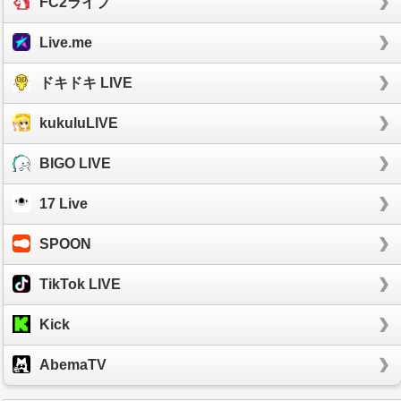
FC2ライブ
Live.me
ドキドキ LIVE
kukuluLIVE
BIGO LIVE
17 Live
SPOON
TikTok LIVE
Kick
AbemaTV