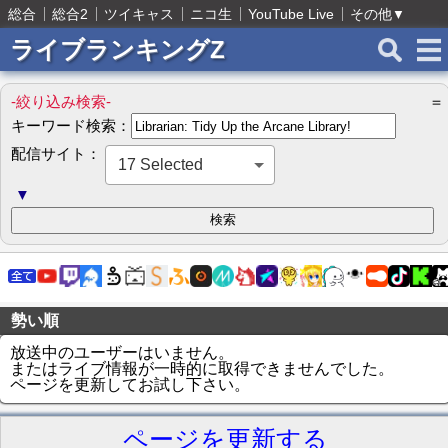
総合
総合2
ツイキャス
ニコ生
YouTube Live
その他
▼
ライブランキングZ
-絞り込み検索-
＝
キーワード検索：
配信サイト：
17 Selected
▼
勢い順
放送中のユーザーはいません。
またはライブ情報が一時的に取得できませんでした。
ページを更新してお試し下さい。
ページを更新する