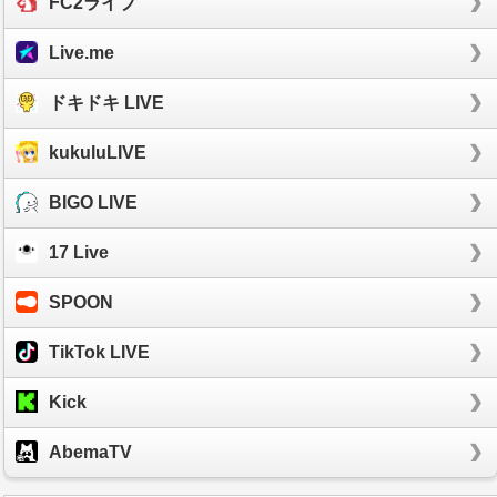
FC2ライブ
Live.me
ドキドキ LIVE
kukuluLIVE
BIGO LIVE
17 Live
SPOON
TikTok LIVE
Kick
AbemaTV