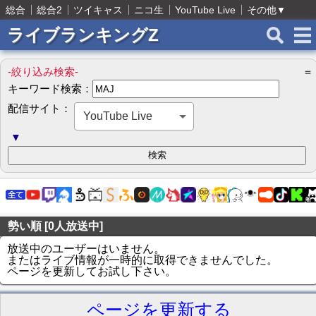
総合
総合2
ツイキャス
ニコ生
YouTube Live
その他
▼
ライブランキングZ
-絞り込み検索-
＝
キーワード検索：
配信サイト：
YouTube Live
▼
勢い順 [0人放送中]
放送中のユーザーはいません。
またはライブ情報が一時的に取得できませんでした。
ページを更新してお試し下さい。
ページを更新する