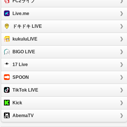
FC2ライブ
Live.me
ドキドキ LIVE
kukuluLIVE
BIGO LIVE
17 Live
SPOON
TikTok LIVE
Kick
AbemaTV