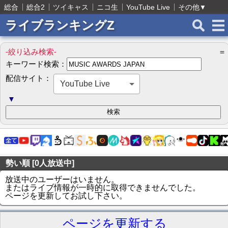
総合
総合2
ツイキャス
ニコ生
YouTube Live
その他
▼
ライブランキングZ
-絞り込み検索-
＝
キーワード検索：
配信サイト：
YouTube Live
▼
勢い順 [0人放送中]
放送中のユーザーはいません。
またはライブ情報が一時的に取得できませんでした。
ページを更新してお試し下さい。
ページを更新する