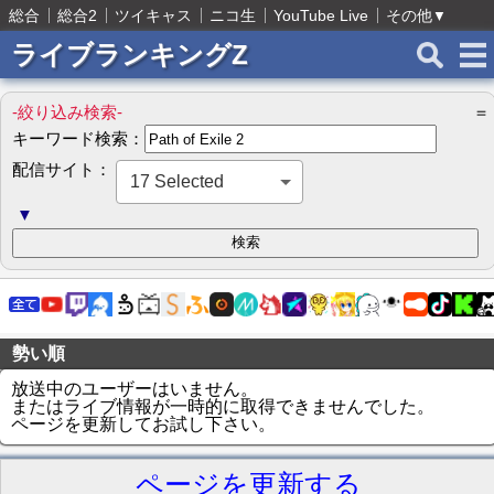
総合
総合2
ツイキャス
ニコ生
YouTube Live
その他
▼
ライブランキングZ
-絞り込み検索-
＝
キーワード検索：
配信サイト：
17 Selected
▼
勢い順
放送中のユーザーはいません。
またはライブ情報が一時的に取得できませんでした。
ページを更新してお試し下さい。
ページを更新する