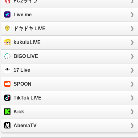
FC2ライブ
Live.me
ドキドキ LIVE
kukuluLIVE
BIGO LIVE
17 Live
SPOON
TikTok LIVE
Kick
AbemaTV