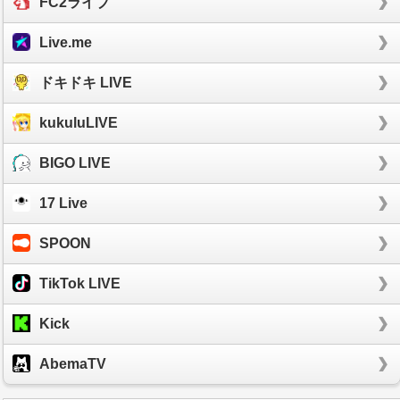
FC2ライブ
Live.me
ドキドキ LIVE
kukuluLIVE
BIGO LIVE
17 Live
SPOON
TikTok LIVE
Kick
AbemaTV