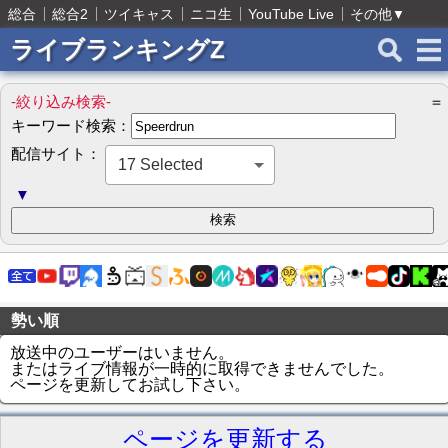
総合
総合2
ツイキャス
ニコ生
YouTube Live
その他
▼
ライブランキングZ
-絞り込み検索-
＝
キーワード検索：
配信サイト：
17 Selected
▼
勢い順
放送中のユーザーはいません。
またはライブ情報が一時的に取得できませんでした。
ページを更新してお試し下さい。
ページを更新する