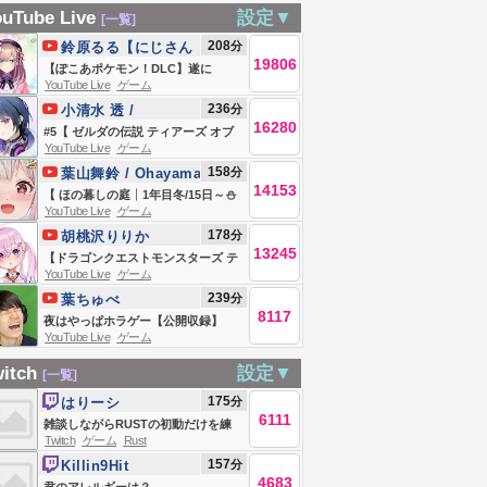
クルウィッチ試
】アシマリギャル
パリカフェで流れ
めながら、やさし
uTube Live
設定▼
[一覧]
てみる 全
ゲ【 ぶいすぽっ！/
る初秋のスターバ
いボサノバと始め
208
分
鈴原るる【にじさん
EYONDの深夜シ
紫宮るな 】
ックス風ジャズ🍂
19806
る優雅な朝☕ 集中
じ所属】
【ぽこあポケモン！DLC】遂に
ドウバース【ク
エッフェル塔を眺
YouTube Live
ゲーム
力を高めるカフェ
ッ！！来たッ！！あそぼおおおおお
236
分
ニクル・オブ・
小清水 透 /
めながら、やさし
ジャズBGM -
おお！！！ 【にじさんじ/鈴原る
16280
Koshimizu
#5【 ゼルダの伝説 ティアーズ オブ
ィスティニー】
いボサノバと始め
る】
𝐀𝐮𝐭𝐮𝐦𝐧 𝐉𝐚𝐳𝐳
YouTube Live
ゲーム
Toru【にじさんじ】
ザ キングダム 】完全初見プレイ！探
る優雅な朝☕ 集中
158
分
葉山舞鈴 / Ohayama
索がやめられない～😭【小清水 透 /
力を高めるカフェ
14153
Ch.
【 ほの暮しの庭┊︎1年目冬/15日～⛄
にじさんじ】
YouTube Live
ゲーム
ジャズBGM -
】少し不穏なスローライフ！？王覇
178
分
胡桃沢りりか
𝐀𝐮𝐭𝐮𝐦𝐧 𝐉𝐚𝐳𝐳
山、入村😨。（ 暮らし、ときどき、
13245
【ドラゴンクエストモンスターズ テ
―― ）【 にじさんじ┊︎葉山舞鈴┊︎※
YouTube Live
ゲーム
リーのワンダーランド3D】めざせタ
ネタバレ注意 】
239
分
葉ちゅべ
イジュ代表！マスターランクあげる
8117
夜はやっぱホラゲー【公開収録】
ぞ！※ネタバレ注意【胡桃沢りり
YouTube Live
ゲーム
か】
itch
設定▼
[一覧]
175
分
はりーシ
6111
雑談しながらRUSTの初動だけを練
Twitch
ゲーム
Rust
習する
157
分
Killin9Hit
4683