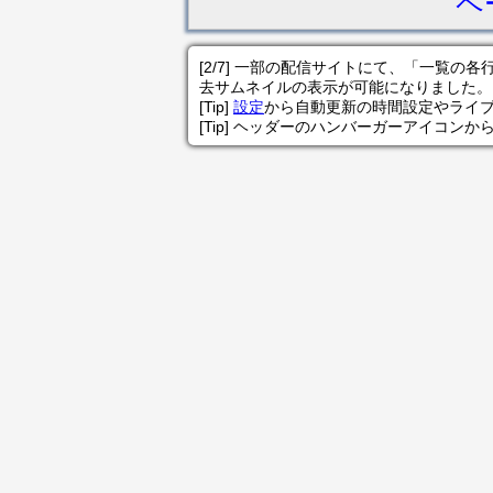
ペ
[2/7] 一部の配信サイトにて、「一覧
去サムネイルの表示が可能になりました。
[Tip]
設定
から自動更新の時間設定やライ
[Tip] ヘッダーのハンバーガーアイコンか