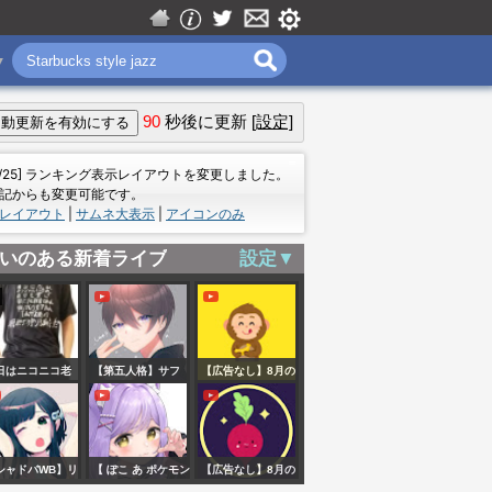
▼
90
秒後に更新
[設定]
＝
7/25] ランキング表示レイアウトを変更しました。
記からも変更可能です。
レイアウト
|
サムネ大表示
|
アイコンのみ
いのある新着ライブ
設定▼
日はニコニコ老
【第五人格】サフ
【広告なし】8月の
会
ァイア30万と300
パリカフェで流れ
万が出るまで終わ
る初秋のスターバ
れませんリレー 5周
ックス風ジャズ🍂
シャドバWB】リ
【 ぽこ あ ポケモン
【広告なし】8月の
目【IdentityV】
エッフェル塔を眺