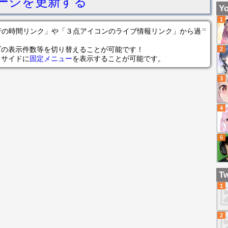
ージを更新する
ン
Yo
し
1
B
＝
の各行の時間リンク」や「３点アイコンのライブ情報リンク」から過
ャ
ブの表示件数等を切り替えることが可能です！
2
ロ
らサイドに
固定メニュー
を表示することが可能です。
デ
3
4
5
Tw
1
2