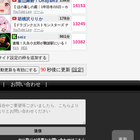
158
分
葉山舞鈴 / Ohayama
索がやめられない～😭【小清水 透 /
14153
Ch.
【 ほの暮しの庭┊︎1年目冬/15日～⛄
にじさんじ】
YouTube Live
ゲーム
】少し不穏なスローライフ！？王覇
178
分
胡桃沢りりか
山、入村😨。（ 暮らし、ときどき、
13245
【ドラゴンクエストモンスターズ テ
―― ）【 にじさんじ┊︎葉山舞鈴┊︎※
YouTube Live
ゲーム
リーのワンダーランド3D】めざせタ
ネタバレ注意 】
961
分
seiz
イジュ代表！マスターランクあげる
10382
速報！久永小太郎が難波駅にいる！
ぞ！※ネタバレ注意【胡桃沢りり
Kick
雑談
か】
90
秒後に更新
[設定]
|
お問い合わせ
|
送信
更新