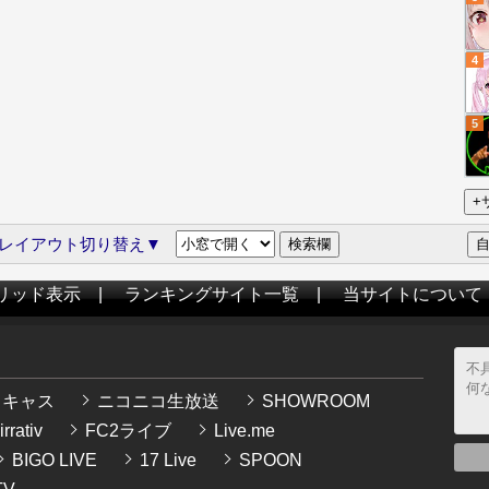
4
5
レイアウト切り替え▼
リッド表示
|
ランキングサイト一覧
|
当サイトについて
イキャス
ニコニコ生放送
SHOWROOM
rrativ
FC2ライブ
Live.me
BIGO LIVE
17 Live
SPOON