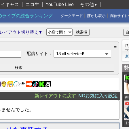
ツイキャス
ニコ生
YouTube Live
その他
▼
|
|
のライブの総合ランキング
ダークモード
ぼかし表示
配信サイト
レイアウト切り替え▼
[
＝
下
配信サイト：
18 all selected!
新
勢
新レイアウトに戻す
NGお気に入り設定
明
人
きませんでした。
【