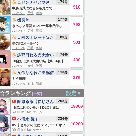
170
分
ヒドンナ@どやさ
916
中森明菜になるから見てて
ふわっち
男性
雑談
177
分
機長✈︎
798
きっちょ界新メンバー募集凸待ち
ふわっち
男性
雑談
180
分
天然ストレート@た
591
かしゼミ
男のFXオールイン
ふわっち
不明
雑談
76
分
多部田ねる@大食い
489
10合おにぎり大食い祭【第926回】
ふわっち
女性
雑談
110
分
女帝りなねこ💛配信
376
復活
もう無理
ふわっち
女性
雑談
合ランキング
設定▼
[一覧]
208
分
鈴原るる【にじさん
19806
じ所属】
【ぽこあポケモン！DLC】遂に
YouTube Live
ゲーム
ッ！！来たッ！！あそぼおおおおお
236
分
小清水 透 /
おお！！！ 【にじさんじ/鈴原る
16280
Koshimizu
#5【 ゼルダの伝説 ティアーズ オブ
る】
YouTube Live
ゲーム
Toru【にじさんじ】
ザ キングダム 】完全初見プレイ！探