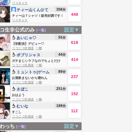
ツイキャス
358
分
ティー山くん@て
449
ティー山Ｔシャツ！販売好調です！
ツイキャス
ティー山くんメシ喰い雑談部屋🏠🍚
コ生非公式のみ
設定▼
[一覧]
55
分
あいにゃ♡
618
【初配信】デビュー♡
ニコニコ生放送
一般
44
分
ボブリシャス
414
ガチまじシラフなのでちょとだけ
ニコニコ生放送
一般
89
分
ミュントゥ(ゲーム
237
用)
お酒飲まないから寝れん
ニコニコ生放送
一般
251
分
さぼこ
152
おはよう
ニコニコ生放送
一般
189
分
むいな
112
すこし
ニコニコ生放送
一般
わっち
設定▼
[一覧]