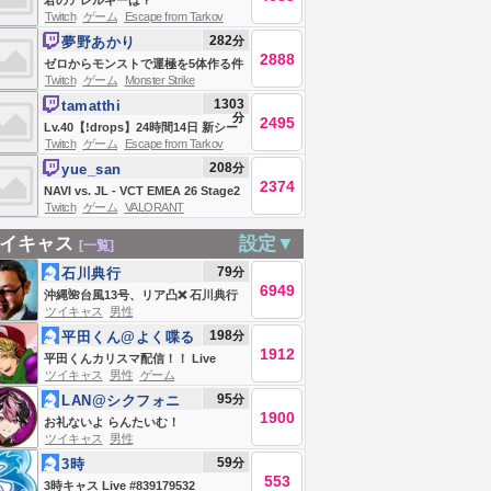
君のアレルギーは？
Twitch
ゲーム
Escape from Tarkov
282
分
夢野あかり
2888
ゼロからモンストで運極を5体作る件
Twitch
ゲーム
Monster Strike
について。#PR
1303
tamatthi
分
2495
Lv.40【!drops】24時間14日 新シー
Twitch
ゲーム
Escape from Tarkov
ズン最前線攻略TV w/nairusan
208
分
yue_san
2374
NAVI vs. JL - VCT EMEA 26 Stage2
Twitch
ゲーム
VALORANT
Play-Ins #VCTWatchParty
イキャス
設定▼
[一覧]
79
分
石川典行
6949
沖縄🌺台風13号、リア凸❌ 石川典行
ツイキャス
男性
のノリユキラジオ
198
分
平田くん@よく喋る
1912
平田くんカリスマ配信！！ Live
ツイキャス
男性
ゲーム
#839173806
95
分
LAN@シクフォニ
1900
お礼ないよ らんたいむ！
ツイキャス
男性
59
分
3時
553
3時キャス Live #839179532