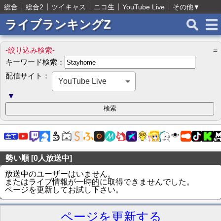
総合
総合2
ツイキャス
ニコ生
YouTube Live
その他
▼
ライブランキングZ
-絞り込み検索-
＝
キーワード検索：
配信サイト：
YouTube Live
▼
勢い順 [0人放送中]
放送中のユーザーはいません。
またはライブ情報が一時的に取得できませんでした。
ページを更新してお試し下さい。
ページを更新する