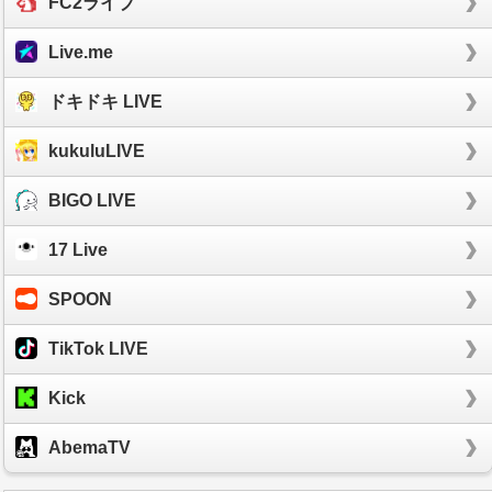
FC2ライブ
Live.me
ドキドキ LIVE
kukuluLIVE
BIGO LIVE
17 Live
SPOON
TikTok LIVE
Kick
AbemaTV