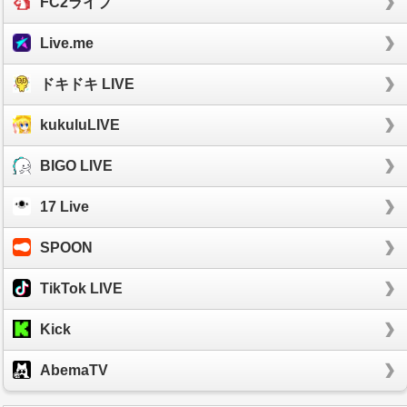
FC2ライブ
Live.me
ドキドキ LIVE
kukuluLIVE
BIGO LIVE
17 Live
SPOON
TikTok LIVE
Kick
AbemaTV