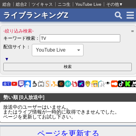
総合
総合2
ツイキャス
ニコ生
YouTube Live
その他
▼
ライブランキングZ
-絞り込み検索-
＝
キーワード検索：
配信サイト：
YouTube Live
▼
勢い順 [0人放送中]
放送中のユーザーはいません。
またはライブ情報が一時的に取得できませんでした。
ページを更新してお試し下さい。
ページを更新する