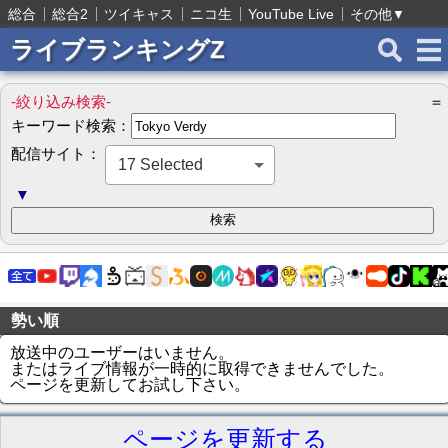
総合
総合2
ツイキャス
ニコ生
YouTube Live
その他
▼
ライブランキングZ
-絞り込み検索-
＝
キーワード検索：
配信サイト：
17 Selected
▼
勢い順
放送中のユーザーはいません。
またはライブ情報が一時的に取得できませんでした。
ページを更新してお試し下さい。
ページを更新する