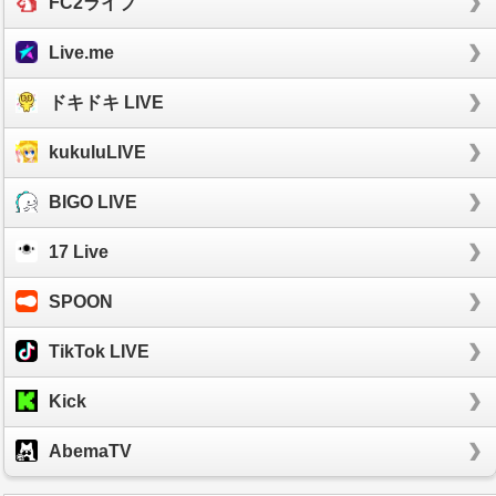
FC2ライブ
Live.me
ドキドキ LIVE
kukuluLIVE
BIGO LIVE
17 Live
SPOON
TikTok LIVE
Kick
AbemaTV