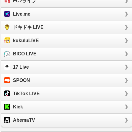
FC2ライブ
Live.me
ドキドキ LIVE
kukuluLIVE
BIGO LIVE
17 Live
SPOON
TikTok LIVE
Kick
AbemaTV