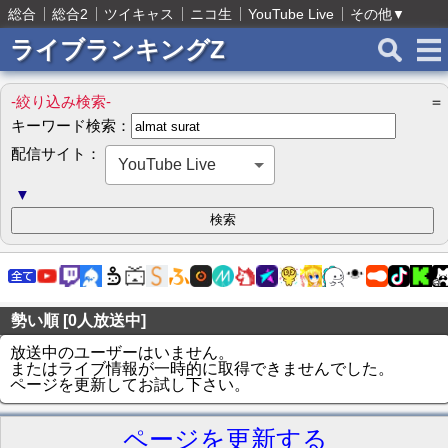
総合
総合2
ツイキャス
ニコ生
YouTube Live
その他
▼
ライブランキングZ
-絞り込み検索-
＝
キーワード検索：
配信サイト：
YouTube Live
▼
勢い順 [0人放送中]
放送中のユーザーはいません。
またはライブ情報が一時的に取得できませんでした。
ページを更新してお試し下さい。
ページを更新する