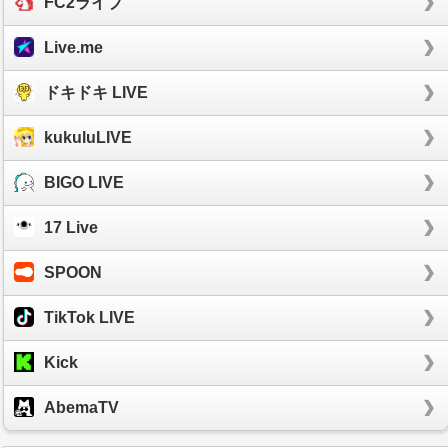
FC2ライブ
Live.me
ドキドキ LIVE
kukuluLIVE
BIGO LIVE
17 Live
SPOON
TikTok LIVE
Kick
AbemaTV