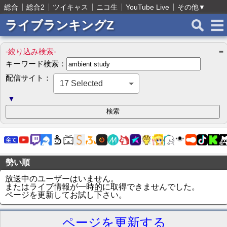
総合
総合2
ツイキャス
ニコ生
YouTube Live
その他
▼
ライブランキングZ
-絞り込み検索-
＝
キーワード検索：
配信サイト：
17 Selected
▼
勢い順
放送中のユーザーはいません。
またはライブ情報が一時的に取得できませんでした。
ページを更新してお試し下さい。
ページを更新する