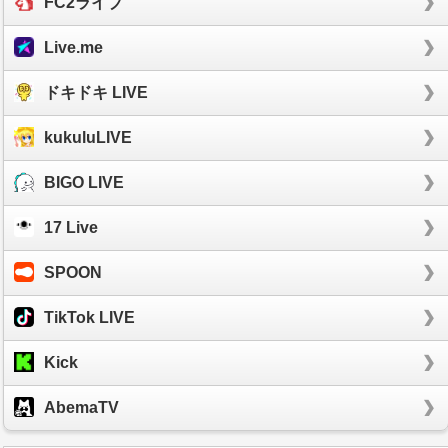
FC2ライブ
Live.me
ドキドキ LIVE
kukuluLIVE
BIGO LIVE
17 Live
SPOON
TikTok LIVE
Kick
AbemaTV