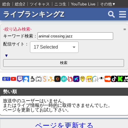
総合
総合2
ツイキャス
ニコ生
YouTube Live
その他
▼
ライブランキングZ
-絞り込み検索-
＝
キーワード検索：
配信サイト：
17 Selected
▼
勢い順
放送中のユーザーはいません。
またはライブ情報が一時的に取得できませんでした。
ページを更新してお試し下さい。
ページを更新する