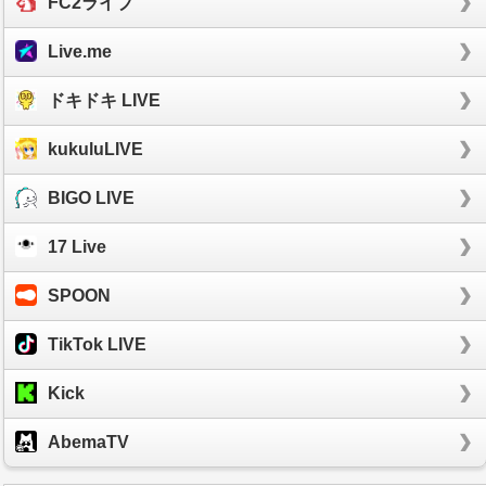
FC2ライブ
Live.me
ドキドキ LIVE
kukuluLIVE
BIGO LIVE
17 Live
SPOON
TikTok LIVE
Kick
AbemaTV