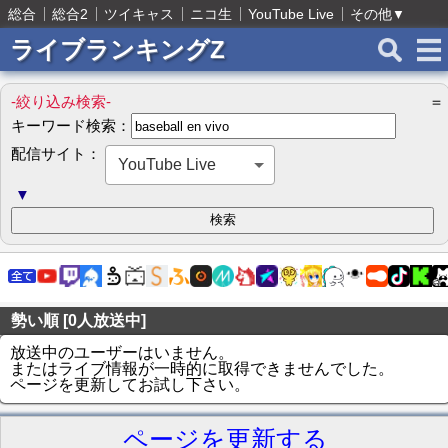
総合
総合2
ツイキャス
ニコ生
YouTube Live
その他
▼
ライブランキングZ
-絞り込み検索-
＝
キーワード検索：
配信サイト：
YouTube Live
▼
勢い順 [0人放送中]
放送中のユーザーはいません。
またはライブ情報が一時的に取得できませんでした。
ページを更新してお試し下さい。
ページを更新する