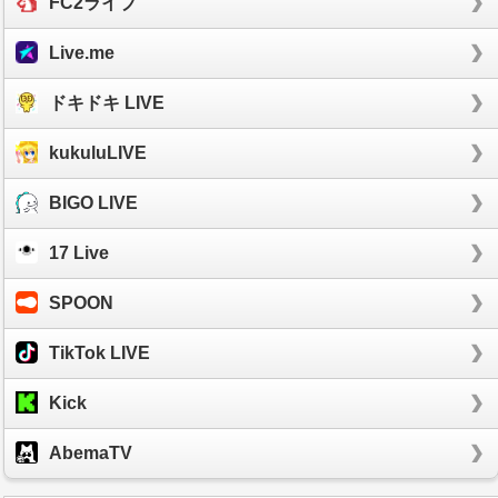
FC2ライブ
Live.me
ドキドキ LIVE
kukuluLIVE
BIGO LIVE
17 Live
SPOON
TikTok LIVE
Kick
AbemaTV