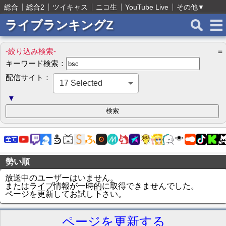
総合
総合2
ツイキャス
ニコ生
YouTube Live
その他
▼
ライブランキングZ
-絞り込み検索-
＝
キーワード検索：
配信サイト：
17 Selected
▼
勢い順
放送中のユーザーはいません。
またはライブ情報が一時的に取得できませんでした。
ページを更新してお試し下さい。
ページを更新する