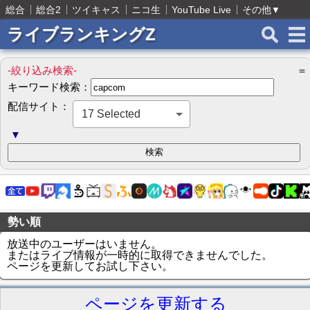
総合
総合2
ツイキャス
ニコ生
YouTube Live
その他
▼
ライブランキングZ
-絞り込み検索-
＝
キーワード検索：
配信サイト：
17 Selected
▼
勢い順
放送中のユーザーはいません。
またはライブ情報が一時的に取得できませんでした。
ページを更新してお試し下さい。
ページを更新する