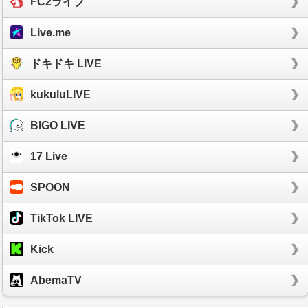
FC2ライブ
Live.me
ドキドキ LIVE
kukuluLIVE
BIGO LIVE
17 Live
SPOON
TikTok LIVE
Kick
AbemaTV