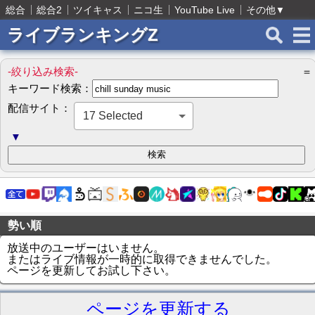
総合
総合2
ツイキャス
ニコ生
YouTube Live
その他
▼
ライブランキングZ
-絞り込み検索-
＝
キーワード検索：
配信サイト：
17 Selected
▼
勢い順
放送中のユーザーはいません。
またはライブ情報が一時的に取得できませんでした。
ページを更新してお試し下さい。
ページを更新する