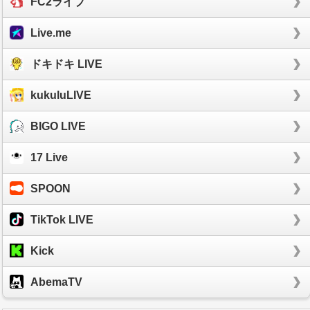
FC2ライブ
Live.me
ドキドキ LIVE
kukuluLIVE
BIGO LIVE
17 Live
SPOON
TikTok LIVE
Kick
AbemaTV