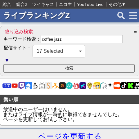
総合
総合2
ツイキャス
ニコ生
YouTube Live
その他
▼
ライブランキングZ
-絞り込み検索-
＝
キーワード検索：
配信サイト：
17 Selected
▼
勢い順
放送中のユーザーはいません。
またはライブ情報が一時的に取得できませんでした。
ページを更新してお試し下さい。
ページを更新する