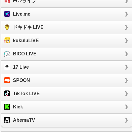
FC2ライブ
Live.me
ドキドキ LIVE
kukuluLIVE
BIGO LIVE
17 Live
SPOON
TikTok LIVE
Kick
AbemaTV