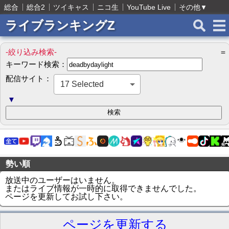
総合
総合2
ツイキャス
ニコ生
YouTube Live
その他
▼
ライブランキングZ
-絞り込み検索-
＝
キーワード検索：
配信サイト：
17 Selected
▼
勢い順
放送中のユーザーはいません。
またはライブ情報が一時的に取得できませんでした。
ページを更新してお試し下さい。
ページを更新する