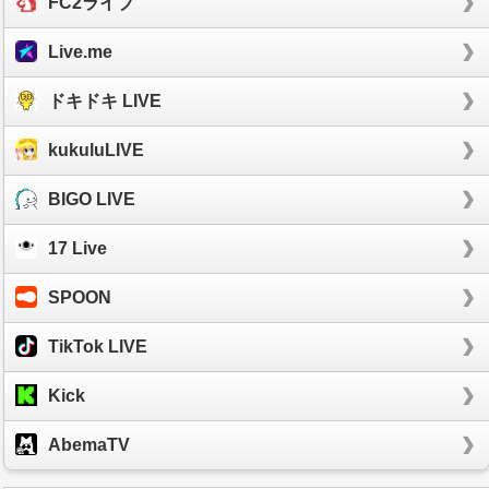
FC2ライブ
Live.me
ドキドキ LIVE
kukuluLIVE
BIGO LIVE
17 Live
SPOON
TikTok LIVE
Kick
AbemaTV