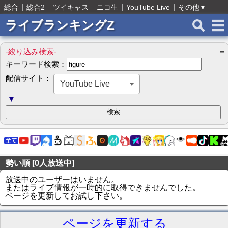
総合
総合2
ツイキャス
ニコ生
YouTube Live
その他
▼
ライブランキングZ
-絞り込み検索-
＝
キーワード検索：
配信サイト：
YouTube Live
▼
勢い順 [0人放送中]
放送中のユーザーはいません。
またはライブ情報が一時的に取得できませんでした。
ページを更新してお試し下さい。
ページを更新する