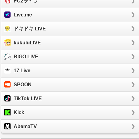
FC2ライブ
Live.me
ドキドキ LIVE
kukuluLIVE
BIGO LIVE
17 Live
SPOON
TikTok LIVE
Kick
AbemaTV