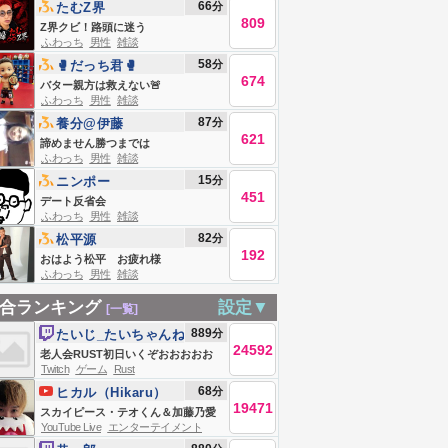
66
分
たむZ界
809
Z界クビ！路頭に迷う
ふわっち
男性
雑談
58
分
🥊だっち君🥊
674
バター親方は救えない🚨
ふわっち
男性
雑談
87
分
養分@伊藤
621
諦めません勝つまでは
ふわっち
男性
雑談
15
分
ニンポー
451
デート反省会
ふわっち
男性
雑談
82
分
松平源
192
おはよう松平 お疲れ様
ふわっち
男性
雑談
合ランキング
設定▼
[一覧]
889
分
たいじ_たいちゃんね
24592
る
老人会RUST初日いくぞおおおおお
Twitch
ゲーム
Rust
おおおおお
68
分
ヒカル（Hikaru）
19471
スカイピース・テオくん＆加藤乃愛
YouTube Live
エンターテイメント
が破局…「勝ち確」から3年、結婚を