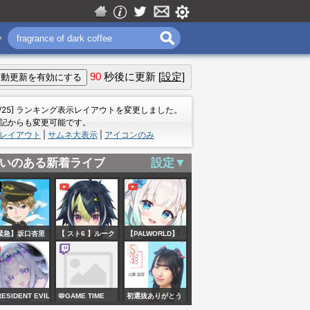
▼
90
秒後に更新
[設定]
＝
7/25] ランキング表示レイアウトを変更しました。
記からも変更可能です。
レイアウト
|
サムネ大表示
|
アイコンのみ
いのある新着ライブ
設定▼
緊急】坂口杏里
【 スト6 】ルーク
【PALWORLD】
せいじさんが大
がマジで熱い【 伊
MORE
なことになって
波ライ/にじさんじ
ADVENTURE
る
】
AWAITS! AND
ESIDENT EVIL
📛GAME TIME
初選抜ありがとう
MORE GUNS!!!