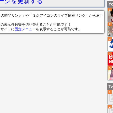
ージを更新する
4】
Yo
KE
1
FR
＝
の各行の時間リンク」や「３点アイコンのライブ情報リンク」から過
ブの表示件数等を切り替えることが可能です！
2
らサイドに
固定メニュー
を表示することが可能です。
3
4
5
Tw
1
2