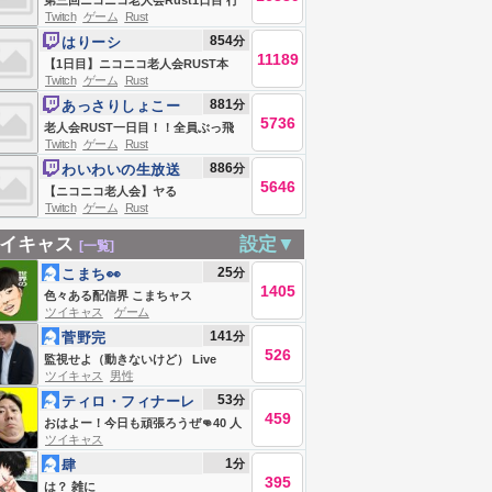
第三回ニコニコ老人会Rust1日目 行
Twitch
ゲーム
Rust
くぞ‼優勝
854
分
はりーシ
11189
【1日目】ニコニコ老人会RUST本
Twitch
ゲーム
Rust
番、ソロで優勝＆MVPを目指す男
881
分
あっさりしょこー
5736
老人会RUST一日目！！全員ぶっ飛
Twitch
ゲーム
Rust
ばす
886
分
わいわいの生放送
5646
【ニコニコ老人会】ヤる
Twitch
ゲーム
Rust
イキャス
設定▼
[一覧]
25
分
こまち👀
1405
色々ある配信界 こまちャス
ツイキャス
ゲーム
141
分
菅野完
526
監視せよ（動きないけど） Live
ツイキャス
男性
#839228396
53
分
ティロ・フィナーレ
459
加川
おはよー！今日も頑張ろうぜ👊40 人
ツイキャス
生楽笑！
1
分
肆
395
は？ 雑に