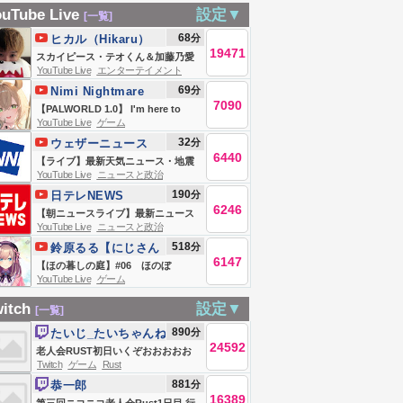
YOU CAN'T
DAYO! /
ございます
【Maid Mint
uTube Live
設定▼
[一覧]
EP ME AWAY
!gamersupps !tts
Fantôme】
68
分
ヒカル（Hikaru）
OM ADA WONG
!youtube !tiktok
19471
スカイピース・テオくん＆加藤乃愛
!discord !game
YouTube Live
エンターテイメント
が破局…「勝ち確」から3年、結婚を
69
分
Nimi Nightmare
!fanbox
見据えた2人に何があった？
7090
【PALWORLD 1.0】 I'm here to
YouTube Live
ゲーム
build houses and steal pals... and
32
分
ウェザーニュース
I'm all out of houses
6440
【ライブ】最新天気ニュース・地震
YouTube Live
ニュースと政治
情報 2026年8月8日(土) 沖縄・奄美は
190
分
日テレNEWS
大荒れの天気が続く／令和8年熊本地
6246
【朝ニュースライブ】最新ニュース
震情報〈ウェザーニュースLiVEサン
YouTube Live
ニュースと政治
と生活情報（8月8日） ──THE
シャイン・魚住茉由／山口剛央〉
518
分
鈴原るる【にじさん
LATEST NEWS SUMMARY（日テレ
6147
じ所属】
【ほの暮しの庭】#06 ほのぼ
NEWS LIVE）
YouTube Live
ゲーム
の・・？スローライフ生活
ッ・・・！！！！！【にじさんじ/鈴
itch
設定▼
[一覧]
原るる 】
890
分
たいじ_たいちゃんね
24592
る
老人会RUST初日いくぞおおおおお
Twitch
ゲーム
Rust
おおおおお
881
分
恭一郎
16389