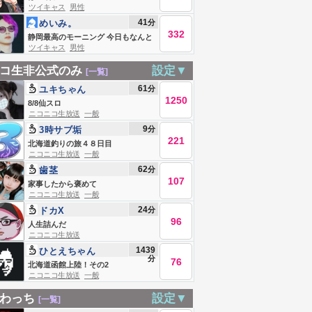
ツイキャス
男性
41
分
めいみ。
332
静岡最高のモーニング 今日もなんと
ツイキャス
男性
か。
コ生非公式のみ
設定▼
[一覧]
61
分
ユキちゃん
1250
8/8仙スロ
ニコニコ生放送
一般
9
分
3時サブ垢
221
北海道釣りの旅４８日目
ニコニコ生放送
一般
62
分
歯茎
107
家事したから褒めて
ニコニコ生放送
一般
24
分
ドカX
96
人生詰んだ
ニコニコ生放送
1439
ひとえちゃん
分
76
北海道函館上陸！その2
ニコニコ生放送
一般
わっち
設定▼
[一覧]