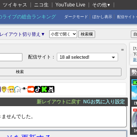
ツイキャス
ニコ生
YouTube Live
その他
▼
|
|
のライブの総合ランキング
ダークモード
ぼかし表示
配信サイト
レイアウト切り替え▼
[
＝
下
配信サイト：
18 all selected!
新
勢
新レイアウトに戻す
NGお気に入り設定
【
と
きませんでした。
変
い
【R