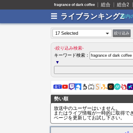
総合
総合2
fragrance of dark coffee
ライブランキングZ
国内
17 Selected
-絞り込み検索-
キーワード検索：
▼
勢い順
放送中のユーザーはいません。
またはライブ情報が一時的に取得で
ページを更新してお試し下さい。