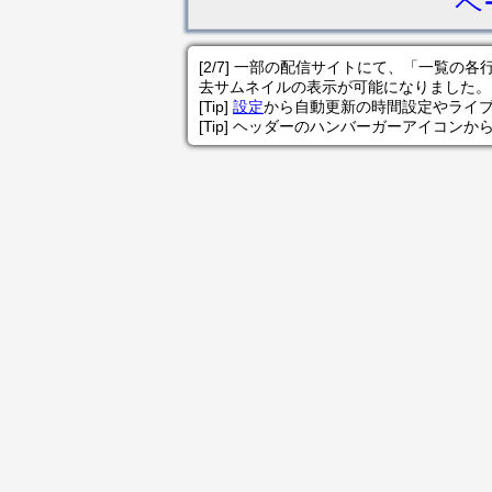
ペ
[2/7] 一部の配信サイトにて、「一覧
去サムネイルの表示が可能になりました。
[Tip]
設定
から自動更新の時間設定やライ
[Tip] ヘッダーのハンバーガーアイコンか