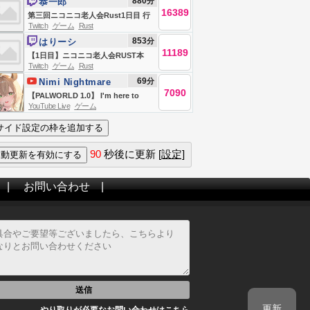
880
分
恭一郎
見据えた2人に何があった？
16389
第三回ニコニコ老人会Rust1日目 行
Twitch
ゲーム
Rust
くぞ‼優勝
853
分
はりーシ
11189
【1日目】ニコニコ老人会RUST本
Twitch
ゲーム
Rust
番、ソロで優勝＆MVPを目指す男
69
分
Nimi Nightmare
7090
【PALWORLD 1.0】 I'm here to
YouTube Live
ゲーム
build houses and steal pals... and
I'm all out of houses
90
秒後に更新
[設定]
|
お問い合わせ
|
送信
更新