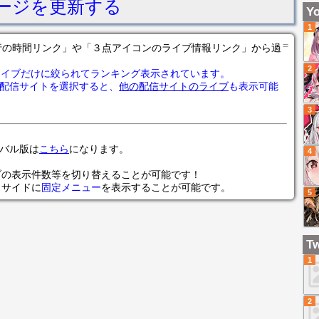
ージを更新する
す
Yo
迎
1
ガ
＝
の各行の時間リンク」や「３点アイコンのライブ情報リンク」から過
ラ
2
ライブだけに絞られてランキング表示されています。
配信サイトを選択すると、
他の配信サイトのライブ
も表示可能
3
ローバル版は
こちら
になります。
4
ブの表示件数等を切り替えることが可能です！
らサイドに
固定メニュー
を表示することが可能です。
5
Tw
1
2