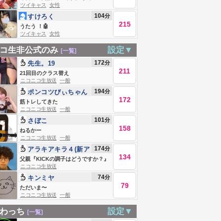
ツイキャス
女性
104
分
すけろく
215
うたう ！🤖
ツイキャス
女性
コ生非公式のみ
設定▼
[一覧]
172
分
先生。19
211
21回目のクラス替え
ニコニコ生放送
一般
194
分
ポンコツびぃちゃん
172
(無敵)
筋トレしてきた
ニコニコ生放送
一般
101
分
さぼこ
158
ねるかー
ニコニコ生放送
一般
174
分
アラキアキラ４(新ア
134
カウント)
父親『KICKの調子はどうですか？』
ニコニコ生放送
74
分
キンミヤ
79
ただいま〜
ニコニコ生放送
一般
わっち
設定▼
[一覧]