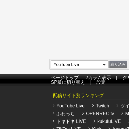
YouTube Live
ページトップ
｜
2カラム表示
|
グ
SP版に切り替え
|
設定
配信サイト別ランキング
YouTube Live
Twitch
ツ
ふわっち
OPENREC.tv
Mi
ドキドキ LIVE
kukuluLIVE