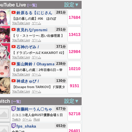
！！！初見歓
ずっといいこでお
流し仕事中ライブ
風莉音／あいかり
uTube Live
設定▼
[一覧]
！ ライブ配信 /
ねんね #楽専町夏に
(コメント読めない
おん】
281
分
鈴原るる【にじさん
チルール # スプ
よ祭り #楽しいこと
よ！)
17684
じ所属】
【ほの暮しの庭】#06 ほのぼ
トゥーン3
専門店
YouTube Live
ゲーム
の・・？スローライフ生活
251
分
夜見れな/yorumi
ッ・・・！！！！！【にじさんじ/鈴
13413
rena【にじさんじ所
【 リ・ストーリー: 思い出修理屋 】
原るる 】
YouTube Live
ゲーム
属】
レトロ系デバイス修理はじめまし
371
分
石神のぞみ /
た。 【 にじさんじ / 夜見れな 】
12984
Ishigami
【 ドラゴンボールZ KAKAROT #2】
YouTube Live
ゲーム
Nozomi【にじさん
超名作をついに知る！！ドラゴンボ
238
じ】
分
葉山舞鈴 / Ohayama
ールの世界にいくぞおおおおおおお
10210
Ch.
【 ほの暮しの庭┊︎2年目春/1日～🌸
おおお【にじさんじ所属 ／ 石神のぞ
YouTube Live
ゲーム
】ストーリークリアまで！少し不穏
み】
130
分
神成きゅぴ /
なスローライフ！？王覇山、入村
9151
Kaminari Qpi
【Escape from TARKOV】ド深夜タ
😨。（ 暮らし、ときどき、―― ）【
YouTube Live
ゲーム
ルコフアレルギーはよ見つけたい
にじさんじ┊︎葉山舞鈴┊︎※ネタバレ
【ぶいすぽっ！/神成きゅぴ】
itch
設定▼
[一覧]
注意 】
677
分
加藤純一うん〇ちゃ
52718
ん
ニコニコ老人会RUST優勝会場１日
Twitch
ゲーム
Rust
目
653
分
fps_shaka
26401