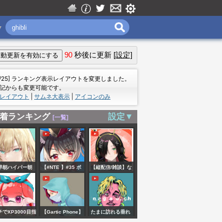
▼
90
秒後に更新
[設定]
＝
7/25] ランキング表示レイアウトを変更しました。
記からも変更可能です。
レイアウト
|
サムネ大表示
|
アイコンのみ
着ランキング
設定▼
[一覧]
早朝ハイパー朝
【#NTE 】#35 ボ
【縦配信/雑談】な
タンボタンボタン
るよじ
ボタンボタ
ン！！！！！🎲 ※
チでXP3000目指
【Gartic Phone】
たまに訪れる垂れ
ネタバレ注意 【愛