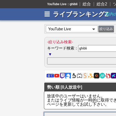
総合
総合2
YouTube Live：ghibli
ライブランキングZ
国内
YouTube Live
-絞り込み検索-
キーワード検索：
▼
勢い順 [0人放送中]
放送中のユーザーはいません。
またはライブ情報が一時的に取得で
ページを更新してお試し下さい。