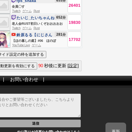
653
分
fps_shaka
禁止】
26401
全員〇す
Twitch
ゲーム
Rust
652
分
たいじ_たいちゃんね
19830
る
老人会RUST初日いくぞおおおおお
Twitch
ゲーム
Rust
おおおおお
281
分
鈴原るる【にじさん
17702
じ所属】
【ほの暮しの庭】#06 ほのぼ
YouTube Live
ゲーム
の・・？スローライフ生活
ッ・・・！！！！！【にじさんじ/鈴
原るる 】
90
秒後に更新
[設定]
|
お問い合わせ
|
送信
更新