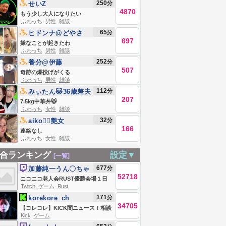
250
分
せいZ
4870
もう少し大人になりたい
ふわっち
男性
雑談
65
分
ヒドンナ@どやさ
697
嫌なことが起きたわ
ふわっち
男性
雑談
252
分
養分@伊藤
507
奇跡の爆投げがくる
ふわっち
男性
雑談
112
分
みぃたん🐱36歳差夫
207
婦の大食い嫁
7.5kg中華丼😾
ふわっち
女性
雑談
32
分
aiko❤️‍🔥艶女
166
連絡なし
ふわっち
女性
雑談
合ランキング
設定▼
[一覧]
677
分
加藤純一うん〇ちゃ
52718
ん
ニコニコ老人会RUST優勝会場１日
Twitch
ゲーム
Rust
目
171
分
korekore_ch
34705
【コレコレ】KICK闇ニュース！相談
Kick
ゲーム
やSNSトラブル解決【ミラー、録画