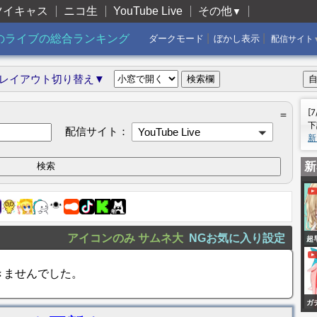
ツイキャス
ニコ生
YouTube Live
その他
▼
|
|
のライブの総合ランキング
ダークモード
ぼかし表示
配信サイト
レイアウト切り替え▼
[
＝
下
配信サイト：
YouTube Live
新
新
アイコンのみ
サムネ大
NGお気に入り設定
超
活
きませんでした。
ガ