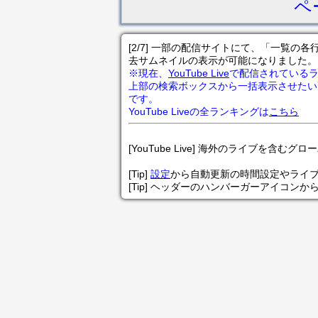
ペ
[2/7] 一部の配信サイトにて、「一覧
去サムネイルの表示が可能になりました。
※現在、
YouTube Live
で配信されている
上部の検索ボックスから一括表示させたい
です。
YouTube Liveの全ランキングは
こちら
[YouTube Live] 海外のライブを含むグ
[Tip]
設定
から自動更新の時間設定やライ
[Tip] ヘッダーのハンバーガーアイコンか