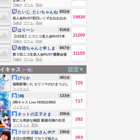
全員〇す
Twitch
ゲーム
Rust
652
分
たいじ_たいちゃんね
19830
る
老人会RUST初日いくぞおおおおお
Twitch
ゲーム
Rust
おおおおお
616
分
はりーシ
11200
【1日目】ニコニコ老人会RUST本
Twitch
ゲーム
Rust
番、ソロで優勝＆MVPを目指す男
667
分
布団ちゃんと申しま
11155
す
第３回ニコ生老人会RUST優勝会場
Twitch
ゲーム
Rust
お布団ちゃん、う〇ちちゃん、恭ち
ゃん、キズナ
イキャス
設定▼
[一覧]
401
分
ぴりか
725
福島駅着いた カリソマのひまつぶし
ツイキャス
133
分
3時
717
3時キャス Live #839223852
ツイキャス
206
分
ネットの王子さま
292
(笑)
世にも奇妙な物語 新婚夫婦の生活
ツイキャス
男性
190
分
フロリダ姐さん🥔ア
263
メリカンばばあ
今日の世間話 フロリダ姐さん