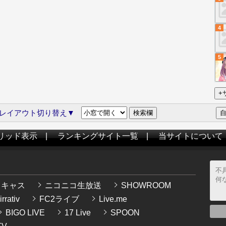
4
5
レイアウト切り替え▼
リッド表示
|
ランキングサイト一覧
|
当サイトについて
イキャス
ニコニコ生放送
SHOWROOM
rrativ
FC2ライブ
Live.me
BIGO LIVE
17 Live
SPOON