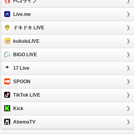
FC2ライブ
Live.me
ドキドキ LIVE
kukuluLIVE
BIGO LIVE
17 Live
SPOON
TikTok LIVE
Kick
AbemaTV