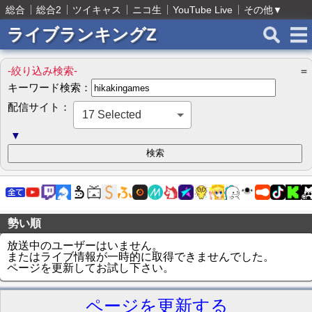
総合
総合2
ツイキャス
ニコ生
YouTube Live
その他
▼
ライブランキングZ
-絞り込み検索-
＝
キーワード検索：
配信サイト：
17 Selected
▼
勢い順
放送中のユーザーはいません。
またはライブ情報が一時的に取得できませんでした。
ページを更新してお試し下さい。
ページを更新する