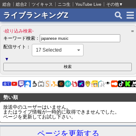
総合
総合2
ツイキャス
ニコ生
YouTube Live
その他
▼
ライブランキングZ
-絞り込み検索-
＝
キーワード検索：
配信サイト：
17 Selected
▼
勢い順
放送中のユーザーはいません。
またはライブ情報が一時的に取得できませんでした。
ページを更新してお試し下さい。
ページを更新する