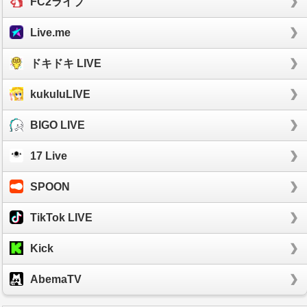
FC2ライブ
Live.me
ドキドキ LIVE
kukuluLIVE
BIGO LIVE
17 Live
SPOON
TikTok LIVE
Kick
AbemaTV