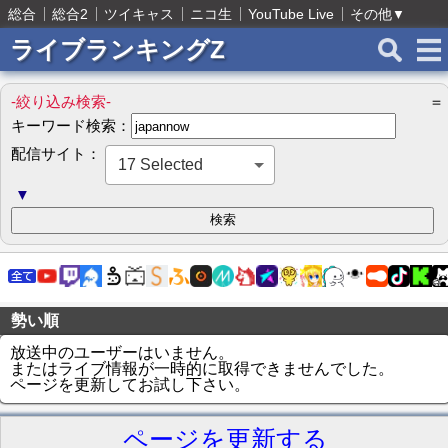
総合
総合2
ツイキャス
ニコ生
YouTube Live
その他
▼
ライブランキングZ
-絞り込み検索-
＝
キーワード検索：
配信サイト：
17 Selected
▼
勢い順
放送中のユーザーはいません。
またはライブ情報が一時的に取得できませんでした。
ページを更新してお試し下さい。
ページを更新する