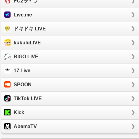
FC2ライブ
Live.me
ドキドキ LIVE
kukuluLIVE
BIGO LIVE
17 Live
SPOON
TikTok LIVE
Kick
AbemaTV