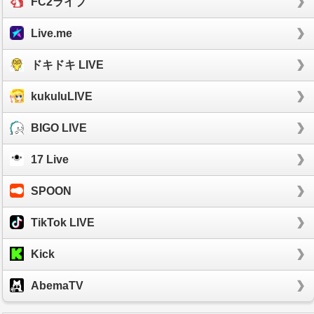
FC2ライブ
Live.me
ドキドキ LIVE
kukuluLIVE
BIGO LIVE
17 Live
SPOON
TikTok LIVE
Kick
AbemaTV