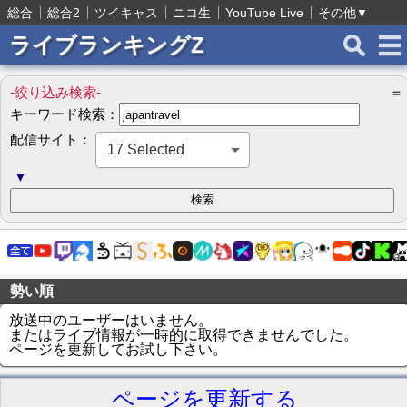
総合
総合2
ツイキャス
ニコ生
YouTube Live
その他
▼
ライブランキングZ
-絞り込み検索-
＝
キーワード検索：
配信サイト：
17 Selected
▼
勢い順
放送中のユーザーはいません。
またはライブ情報が一時的に取得できませんでした。
ページを更新してお試し下さい。
ページを更新する