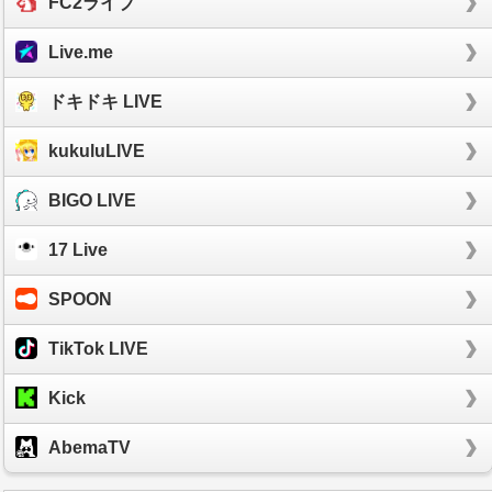
FC2ライブ
Live.me
ドキドキ LIVE
kukuluLIVE
BIGO LIVE
17 Live
SPOON
TikTok LIVE
Kick
AbemaTV