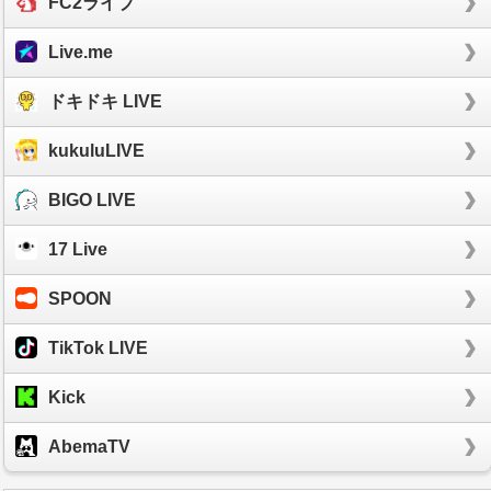
FC2ライブ
Live.me
ドキドキ LIVE
kukuluLIVE
BIGO LIVE
17 Live
SPOON
TikTok LIVE
Kick
AbemaTV