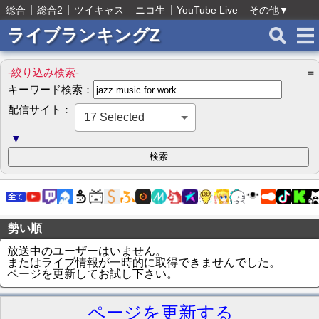
総合
総合2
ツイキャス
ニコ生
YouTube Live
その他
▼
ライブランキングZ
-絞り込み検索-
＝
キーワード検索：
配信サイト：
17 Selected
▼
勢い順
放送中のユーザーはいません。
またはライブ情報が一時的に取得できませんでした。
ページを更新してお試し下さい。
ページを更新する