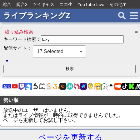
総合
総合2
ツイキャス
ニコ生
YouTube Live
その他
▼
ライブランキングZ
-絞り込み検索-
＝
キーワード検索：
配信サイト：
17 Selected
▼
勢い順
放送中のユーザーはいません。
またはライブ情報が一時的に取得できませんでした。
ページを更新してお試し下さい。
ページを更新する