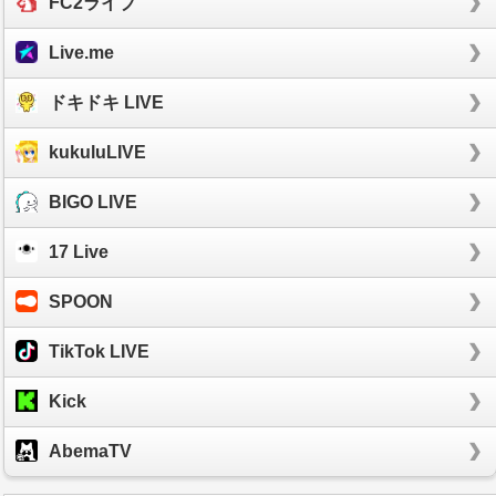
FC2ライブ
Live.me
ドキドキ LIVE
kukuluLIVE
BIGO LIVE
17 Live
SPOON
TikTok LIVE
Kick
AbemaTV