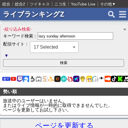
総合
総合2
ツイキャス
ニコ生
YouTube Live
その他
▼
ライブランキングZ
-絞り込み検索-
＝
キーワード検索：
配信サイト：
17 Selected
▼
勢い順
放送中のユーザーはいません。
またはライブ情報が一時的に取得できませんでした。
ページを更新してお試し下さい。
ページを更新する