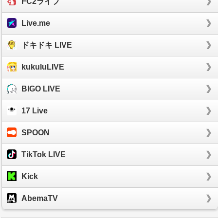
FC2ライブ
Live.me
ドキドキ LIVE
kukuluLIVE
BIGO LIVE
17 Live
SPOON
TikTok LIVE
Kick
AbemaTV