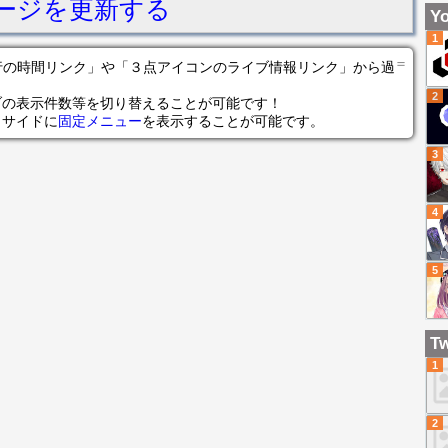
ージを更新する
け
Yo
日
1
素
＝
の各行の時間リンク」や「３点アイコンのライブ情報リンク」から過
ス
2
ラ
ブの表示件数等を切り替えることが可能です！
らサイドに
固定メニュー
を表示することが可能です。
馬
石
3
ー
阪
4
上
5
Tw
1
2