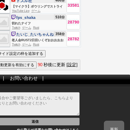
400
分
ドズル社
禁止】
33581
【マイクラ】ボウリングでストライ
YouTube Live
ゲーム
クとると動けるエンドラ討伐【ドズ
510
分
fps_shaka
ル社生放送】
28790
切れたナイフ
Twitch
ゲーム
Rust
358
分
たいじ_たいちゃんね
28782
る
老人会RUST2日目いくぞおおおおお
Twitch
ゲーム
Rust
おおおおお
90
秒後に更新
[設定]
|
お問い合わせ
|
送信
更新