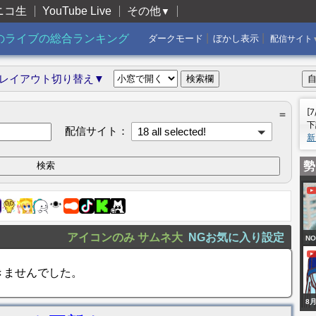
ニコ生
YouTube Live
その他
▼
|
|
のライブの総合ランキング
ダークモード
ぼかし表示
配信サイト
レイアウト切り替え▼
[
＝
下
配信サイト：
18 all selected!
新
勢
アイコンのみ
サムネ大
NGお気に入り設定
NO
が
きませんでした。
8