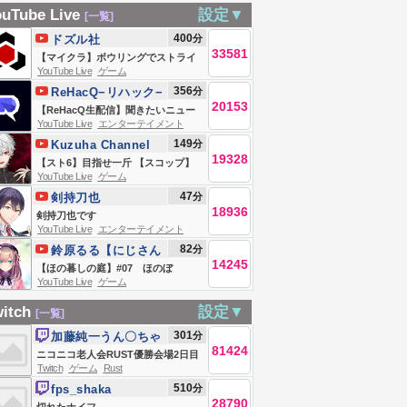
ラジオ/今日の中
思い出修理屋 】
uTube Live
設定▼
[一覧]
ドラゴンズ要
#02 レトロ系デバ
400
分
ドズル社
 5連勝！Aクラ
イス修理はじめま
33581
【マイクラ】ボウリングでストライ
の可能性は？マ
した。 【 にじさん
YouTube Live
ゲーム
クとると動けるエンドラ討伐【ドズ
356
分
ー好投！加藤匠
ReHacQ−リハック−
じ / 夜見れな 】
ル社生放送】
20153
【公式】
【ReHacQ生配信】聞きたいニュー
 福永 村松 サノー
YouTube Live
エンターテイメント
ス！視聴者の質問に答えるニュース
川昂弥タイムリ
149
分
Kuzuha Channel
番組【ひろゆき&西村ゆかvs乙武洋
！吉田 草加も！
19328
【スト6】目指せ一斤 【スコップ】
匡vs中室牧子vs高橋弘樹vs西田亮
YouTube Live
ゲーム
神戦、松木平 三
介】
47
分
剣持刀也
 2軍広島戦
18936
剣持刀也です
YouTube Live
エンターテイメント
82
分
鈴原るる【にじさん
14245
じ所属】
【ほの暮しの庭】#07 ほのぼ
YouTube Live
ゲーム
の・・？スローライフ生活
ッ・・・！！！！！【にじさんじ/鈴
itch
設定▼
[一覧]
原るる 】
301
分
加藤純一うん〇ちゃ
81424
ん
ニコニコ老人会RUST優勝会場2日目
Twitch
ゲーム
Rust
夜の部
510
分
fps_shaka
28790