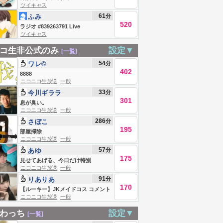
ツイキャス
61
分
ふみ
520
ラジオ #839263791 Live
ツイキャス
#839263791
コ生非公式のみ
設定▼
[一覧]
54
分
ワレ©
402
8888
ニコニコ生放送
一般
33
分
今川ギララ
301
息が臭い。
ニコニコ生放送
一般
286
分
さぼこ
195
部屋掃除
ニコニコ生放送
一般
57
分
あゆ
175
見せてあげる、今日だけ特別
ニコニコ生放送
一般
91
分
りありあ
170
【ルーキー】JKメイドコス コメント
ニコニコ生放送
一般
ください
わっち
設定▼
[一覧]