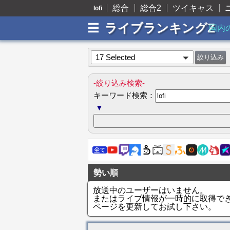
総合
総合2
ツイキャス
lofi
ライブランキングZ
国内
17 Selected
-絞り込み検索-
キーワード検索：
▼
勢い順
放送中のユーザーはいません。
またはライブ情報が一時的に取得で
ページを更新してお試し下さい。