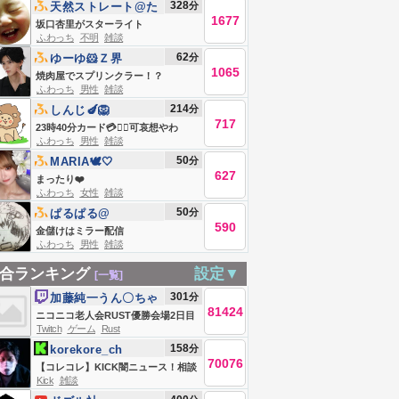
328
分
天然ストレート@た
1677
かしゼミ
坂口杏里がスターライト
ふわっち
不明
雑談
62
分
ゆーゆ🐹Ｚ界
1065
焼肉屋でスプリンクラー！？
ふわっち
男性
雑談
214
分
しんじ🍆🦁
717
23時40分カード💳🙇‍♂️可哀想やわ
ふわっち
男性
雑談
50
分
MARIA🕊🤍
627
まったり❤️
ふわっち
女性
雑談
50
分
ぱるぱる@
590
金儲けはミラー配信
ふわっち
男性
雑談
合ランキング
設定▼
[一覧]
301
分
加藤純一うん〇ちゃ
81424
ん
ニコニコ老人会RUST優勝会場2日目
Twitch
ゲーム
Rust
夜の部
158
分
korekore_ch
70076
【コレコレ】KICK闇ニュース！相談
Kick
雑談
やSNSトラブル解決【ミラー、録画