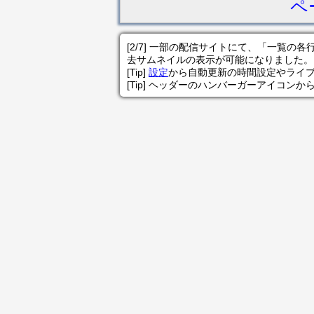
ペ
[2/7] 一部の配信サイトにて、「一覧
去サムネイルの表示が可能になりました。
[Tip]
設定
から自動更新の時間設定やライ
[Tip] ヘッダーのハンバーガーアイコンか