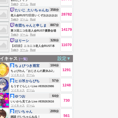
切れたナイフ
Twitch
ゲーム
Rust
358
分
たいじ_たいちゃんね
28782
る
老人会RUST2日目いくぞおおおおお
Twitch
ゲーム
Rust
おおおおお
887
分
布団ちゃんと申しま
14179
す
第３回ニコ生老人会RUST優勝会場
Twitch
ゲーム
Rust
お布団ちゃん、う〇ちちゃん、恭ち
328
分
はりーシ
ゃん、キズナ ２日目
11070
【2日目】ニコニコ老人会RUST本
Twitch
ゲーム
Rust
番、ソロで優勝＆MVPを目指す男
イキャス
設定▼
[一覧]
104
分
ちょびつき雨宮
1291
ちょびわん「おじさんの夏休み2」
ツイキャス
ゲーム
おこぼレイディオ
57
分
ヒロ🍑からぴち
1248
もうすぐらしい Live #839263986
ツイキャス
ゲーム
64
分
ゆつお
730
いいから見てみ Live #839263616
ツイキャス
ゲーム
209
分
だいちゃん
561
雑談 だいちゃんねる！