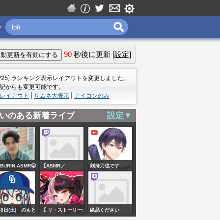
▼
90
秒後に更新
[設定]
＝
7/25] ランキング表示レイアウトを変更しました。
記からも変更可能です。
レイアウト
|
サムネ大表示
|
アイコンのみ
いのある新着ライブ
設定▼
BURIN ASMR🥱
【ASMR／
剣持刀也です
ライブ配信中！
KU100】低音女Vの
密着ゼロ距離
ASMR♡【EarCleaning,Ear
月8日(土) のもと
【 リ・ストーリー:
絶品ください
pressure/作業用】