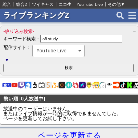
総合
総合2
ツイキャス
ニコ生
YouTube Live
その他
▼
ライブランキングZ
-絞り込み検索-
＝
キーワード検索：
配信サイト：
YouTube Live
▼
勢い順 [0人放送中]
放送中のユーザーはいません。
またはライブ情報が一時的に取得できませんでした。
ページを更新してお試し下さい。
ページを更新する