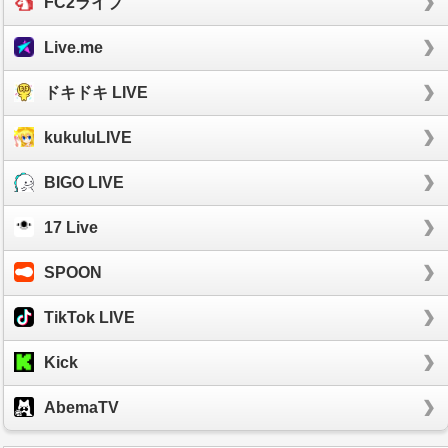
FC2ライブ
Live.me
ドキドキ LIVE
kukuluLIVE
BIGO LIVE
17 Live
SPOON
TikTok LIVE
Kick
AbemaTV