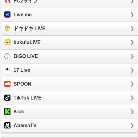
FC2ライブ
Live.me
ドキドキ LIVE
kukuluLIVE
BIGO LIVE
17 Live
SPOON
TikTok LIVE
Kick
AbemaTV