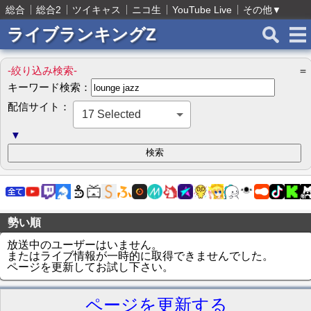
総合
総合2
ツイキャス
ニコ生
YouTube Live
その他
▼
ライブランキングZ
-絞り込み検索-
＝
キーワード検索：
配信サイト：
17 Selected
▼
勢い順
放送中のユーザーはいません。
またはライブ情報が一時的に取得できませんでした。
ページを更新してお試し下さい。
ページを更新する