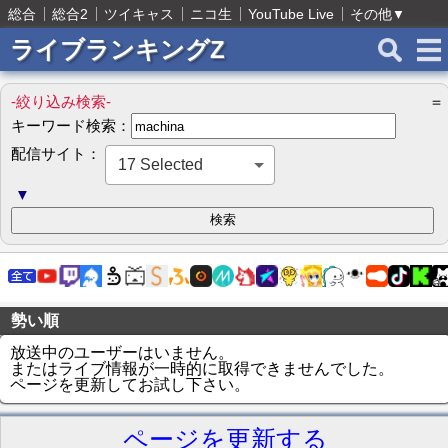
総合
総合2
ツイキャス
ニコ生
YouTube Live
その他
▼
ライブランキングZ
-絞り込み検索-
＝
キーワード検索：
配信サイト：
17 Selected
▼
勢い順
放送中のユーザーはいません。
またはライブ情報が一時的に取得できませんでした。
ページを更新してお試し下さい。
ページを更新する