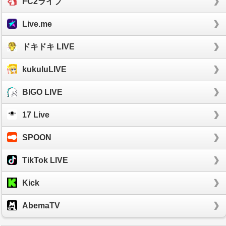
FC2ライブ
Live.me
ドキドキ LIVE
kukuluLIVE
BIGO LIVE
17 Live
SPOON
TikTok LIVE
Kick
AbemaTV