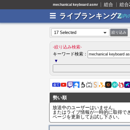
総合
総合
mechanical keyboard asmr
ライブランキングZ
国内
17 Selected
-絞り込み検索-
キーワード検索：
▼
勢い順
放送中のユーザーはいません。
またはライブ情報が一時的に取得で
ページを更新してお試し下さい。