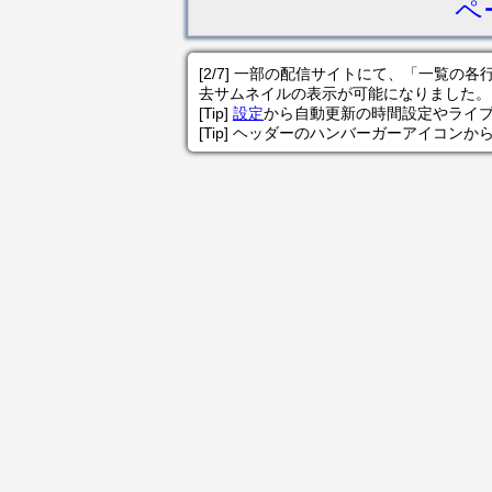
ペ
[2/7] 一部の配信サイトにて、「一覧
去サムネイルの表示が可能になりました。
[Tip]
設定
から自動更新の時間設定やライ
[Tip] ヘッダーのハンバーガーアイコンか