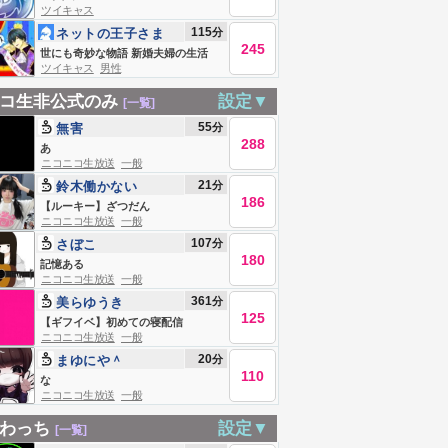
ツイキャス
115
分
ネットの王子さま
245
(笑)
世にも奇妙な物語 新婚夫婦の生活
ツイキャス
男性
コ生非公式のみ
設定▼
[一覧]
55
分
無害
288
あ
ニコニコ生放送
一般
21
分
鈴木働かない
186
【ルーキー】ざつだん
ニコニコ生放送
一般
107
分
さぼこ
180
記憶ある
ニコニコ生放送
一般
361
分
美らゆうき
125
【ギフイベ】初めての寝配信
ニコニコ生放送
一般
20
分
まゆにや＾
110
な
ニコニコ生放送
一般
わっち
設定▼
[一覧]