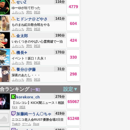
116
分
せいZ
4779
ゆーゆが出て行った
ふわっち
男性
雑談
141
分
ヒドンナ@どやさ
604
ものまね紅白歌合戦をやる
ふわっち
男性
雑談
190
分
金太郎
424
いわくつきのやばい心霊廃墟で一泊
ふわっち
男性
雑談
する
170
分
機長✈︎
330
イベント！坂口！久永！
ふわっち
男性
雑談
31
分
養分@伊藤
298
深夜のあたし・・・
ふわっち
男性
雑談
合ランキング
設定▼
[一覧]
276
分
korekore_ch
65067
【コレコレ】KICK闇ニュース！相談
Kick
雑談
やSNSトラブル解決【ミラー、録画
419
分
加藤純一うん〇ちゃ
禁止】
61248
ん
ニコニコ老人会RUST優勝会場2日目
Twitch
ゲーム
Rust
夜の部