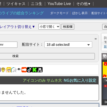
2
ツイキャス
ニコ生
YouTube Live
その他
▼
|
|
のライブの総合ランキング
ダークモード
ぼかし表示
配信サイト
レイアウト切り替え▼
[
＝
下
配信サイト：
18 all selected!
新
勢
アイコンのみ
サムネ大
NGお気に入り設定
「
やっ
きませんでした。
【E