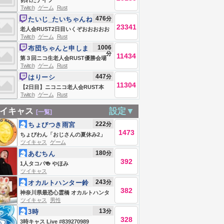
切れたナイフ
Twitch
ゲーム
Rust
476
分
たいじ_たいちゃんね
23341
る
老人会RUST2日目いくぞおおおおお
Twitch
ゲーム
Rust
おおおおお
1006
布団ちゃんと申しま
分
11434
す
第３回ニコ生老人会RUST優勝会場
Twitch
ゲーム
Rust
お布団ちゃん、う〇ちちゃん、恭ち
447
分
はりーシ
ゃん、キズナ ２日目
11304
【2日目】ニコニコ老人会RUST本
Twitch
ゲーム
Rust
番、ソロで優勝＆MVPを目指す男
イキャス
設定▼
[一覧]
222
分
ちょびつき雨宮
1473
ちょびわん「おじさんの夏休み2」
ツイキャス
ゲーム
おこぼレイディオ
180
分
あむちん
392
1人タコパ🍻 やほみ
ツイキャス
243
分
オカルトハンター鈴
382
木大輔
神奈川県最恐心霊橋 オカルトハンタ
ツイキャス
男性
ー鈴木大輔
13
分
3時
328
3時キャス Live #839270989