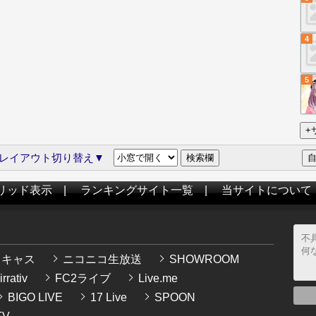
4
5
レイアウト切り替え▼
リッド表示
|
ランキングサイト一覧
|
当サイトについて
イキャス
ニコニコ生放送
SHOWROOM
rrativ
FC2ライブ
Live.me
BIGO LIVE
17 Live
SPOON