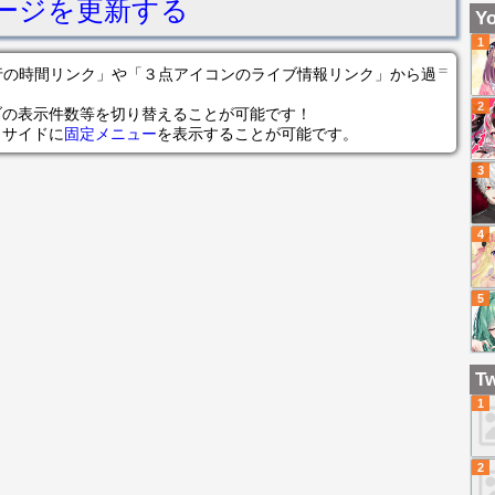
ージを更新する
Ai
Yo
ス
1
第
＝
の各行の時間リンク」や「３点アイコンのライブ情報リンク」から過
た..
2
ブの表示件数等を切り替えることが可能です！
らサイドに
固定メニュー
を表示することが可能です。
3
4
5
Tw
1
2