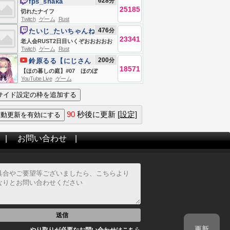
628
分
fps_shaka
25185
切れたナイフ
Twitch
ゲーム
Rust
476
分
たいじ_たいちゃんね
23341
る
老人会RUST2日目いくぞおおおおお
Twitch
ゲーム
Rust
おおおおお
200
分
鈴原るる【にじさん
18571
じ所属】
【ほの暮しの庭】#07 ほのぼ
YouTube Live
ゲーム
の・・？スローライフ生活
ッ・・・！！！！！【にじさんじ/鈴
原るる 】
90
秒後に更新
[設定]
|
お問い合わせ
|
送信
更新