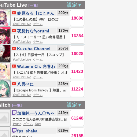
ncrad】配信 デ
ルナイトニッポン
Tarkov】おかえり
【identityV】
uTube Live
設定▼
[一覧]
モード とうとう
(若林正恭/春日俊彰)
YB lv34~【白雪レ
200
分
鈴原るる【にじさん
２層へ来まし
2026年08月08日
イド 八雲べに】
18600
じ所属】
【ほの暮しの庭】#07 ほのぼ
.!!
YouTube Live
ゲーム
の・・？スローライフ生活
170
分
夜見れな/yorumi
ッ・・・！！！！！【にじさんじ/鈴
16384
rena【にじさんじ所
【 リ・ストーリー: 思い出修理屋 】
原るる 】
YouTube Live
ゲーム
属】
#02 レトロ系デバイス修理はじめま
267
分
Kuzuha Channel
した。 【 にじさんじ / 夜見れな 】
16028
【スト6】目指せ一斤 【スコップ】
YouTube Live
ゲーム
290
分
Watame Ch. 角巻わ
11423
ため
【 シニガミ姫と異書館ノ怪物 】オオ
YouTube Live
ゲーム
カミ姫役のわため、初プレイ！！#最
228
分
八雲べに
終回 【角巻わため/ホロライブ４期
11224
【 Escape from Tarkov 】帰還。w/
生】※ネタバレあり
YouTube Live
ゲーム
レイード【ぶいすぽ/八雲べに】
itch
設定▼
[一覧]
419
分
加藤純一うん〇ちゃ
61248
ん
ニコニコ老人会RUST優勝会場2日目
Twitch
ゲーム
Rust
夜の部
629
分
fps_shaka
25185