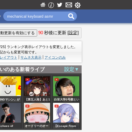
▼
90
秒後に更新
[設定]
＝
7/25] ランキング表示レイアウトを変更しました。
記からも変更可能です。
レイアウト
|
サムネ大表示
|
アイコンのみ
いのある新着ライブ
設定▼
RNGマシン」が
【第五人格】あと1
白栄大学0号館とい
てくる...
個！300万と30万
うホラゲーを深夜
のサファイア両方
にする【公開収
出るまで終われま
録】
choes of
オードリーのオー
【Escape From
せん！！8周目