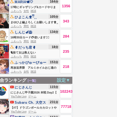
164
分
MARIA🕊🤍
1356
17時にギャザリング&カードやりま
ふわっち
女性
雑談
す😆
105
分
ひよこん🐥ྀི⸒⸒
343
まゆひよ編よろしくお願いします🐥⸒⸒
ふわっち
男性
雑談
134
分
しんじ🍆🦁
284
16時30分カード💳使います🙇‍♂️
ふわっち
男性
雑談
18
分
🥊だっち君🥊
235
🐈捨て女は救えない
ふわっち
男性
雑談
153
分
ふっかぴゅーぴゅー
218
👾デブ編
再放送界隈 アルミホイルおじ達の
ふわっち
女性
雑談
観察
合ランキング
設定▼
[一覧]
115
分
にじさんじ
102243
にじさんじ甲子園2026 本戦 Day2【
YouTube Live
ゲーム
#にじ甲2026_Day2 】
231
分
Subaru Ch. 大空ス
77718
バル
【#7】ドラゴンボールカカロットや
YouTube Live
ゲーム
るしゅばああああああああああああ