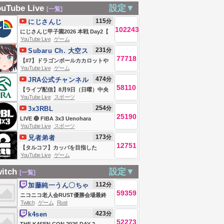
ルバーまで上げ
apex カスタムメン
#shorts
uTube Live
設定▼
[一覧]
い 18時まで
バー募集中！主は
#shortfeed
115
分
にじさんじ
オブザーバーだか
102243
#games #縦型配信
にじさんじ甲子園2026 本戦 Day2【
ら！
YouTube Live
ゲーム
#配信 #ゲーム】
#にじ甲2026_Day2 】
231
分
Subaru Ch. 大空ス
77718
バル
【#7】ドラゴンボールカカロットや
YouTube Live
ゲーム
るしゅばああああああああああああ
474
分
JRA公式チャンネル
ああああああああああああああ
58110
【ライブ配信】8月9日（日曜）中央
あ！！！！！！【ホロライブ/大空ス
YouTube Live
スポーツ
競馬全レース中継（新潟・中京・札
バル】
254
分
3x3RBL
幌）
25190
LIVE 🔴 FIBA 3x3 Uenohara
YouTube Live
スポーツ
Challenger 2026 | Qualifier for
173
分
兄者弟者
Debrecen Masters | Finals
12751
【タルコフ】カッパを目指した
YouTube Live
ゲーム
い！？！？【弟者】
itch
設定▼
[一覧]
112
分
加藤純一うん〇ちゃ
59359
ん
ニコニコ老人会RUST優勝会場最終
Twitch
ゲーム
Rust
日
423
分
k4sen
52273