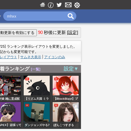
▼
90
秒後に更新
[設定]
＝
7/25] ランキング表示レイアウトを変更しました。
記からも変更可能です。
レイアウト
|
サムネ大表示
|
アイコンのみ
着ランキング
設定▼
[一覧]
マ娘 雑に育成配
【リズム天国 ミラ
【BlockBlast】ブ
クルスターズ】#3
ロブラ５分勝負！
リズム感0の男が完
【#BlockBlast #ブ
全初見プレイ
ロックブラスト
APEX】頑張って
ダンジョンズやる7
ぽんこつすぎる
#HungryStudio