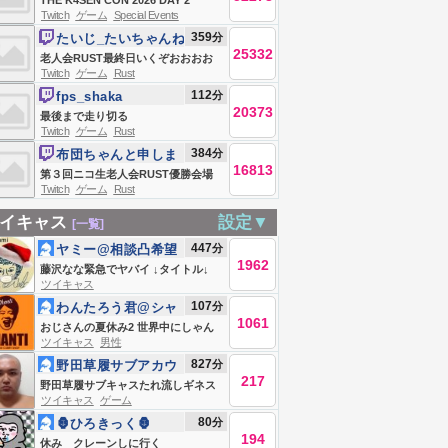
THE K4SEN CON 2026 DAY 2
Twitch
ゲーム
Special Events
359
分
たいじ_たいちゃんね
25332
る
老人会RUST最終日いくぞおおおお
Twitch
ゲーム
Rust
おおおおおお
112
分
fps_shaka
20373
最後まで走り切る
Twitch
ゲーム
Rust
384
分
布団ちゃんと申しま
16813
す
第３回ニコ生老人会RUST優勝会場
Twitch
ゲーム
Rust
お布団ちゃん、う〇ちちゃん、恭ち
ゃん、キズナ ２日目
イキャス
設定▼
[一覧]
447
分
ヤミー@相談凸希望
1962
はLINEへ
藤沢なな緊急でヤバイ ↓タイトル↓
ツイキャス
107
分
わんたろう君@シャ
1061
ンT101
おじさんの夏休み2 世界中にしゃん
ツイキャス
男性
てぃ言わせたい
827
分
野田草履サブアカウ
217
ント
野田草履サブキャスたれ流しギネス
ツイキャス
ゲーム
記録 Live #839271769
80
分
🦍ひろきっく🦍
194
休み クレーンしに行く