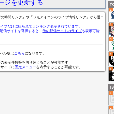
ージを更新する
シ
Yo
た
1
＝
の各行の時間リンク」や「３点アイコンのライブ情報リンク」から過
2
ライブだけに絞られてランキング表示されています。
配信サイトを選択すると、
他の配信サイトのライブ
も表示可能
3
ローバル版は
こちら
になります。
4
ブの表示件数等を切り替えることが可能です！
らサイドに
固定メニュー
を表示することが可能です。
5
Tw
1
2