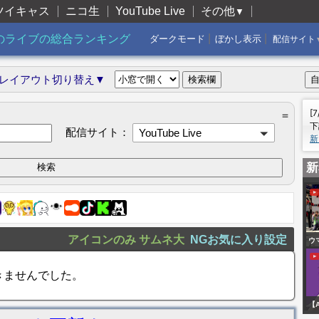
ツイキャス
ニコ生
YouTube Live
その他
▼
|
|
のライブの総合ランキング
ダークモード
ぼかし表示
配信サイト
レイアウト切り替え▼
[
＝
下
配信サイト：
YouTube Live
新
新
アイコンのみ
サムネ大
NGお気に入り設定
ウ
信
きませんでした。
【