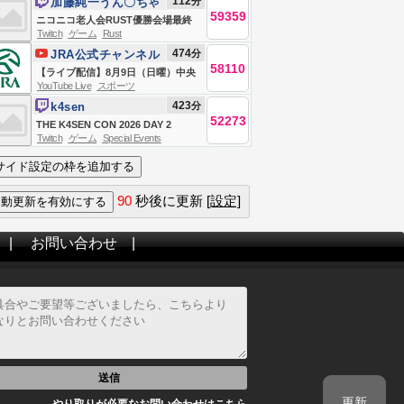
112
分
加藤純一うん〇ちゃ
ああああああああああああああ
59359
ん
ニコニコ老人会RUST優勝会場最終
あ！！！！！！【ホロライブ/大空ス
Twitch
ゲーム
Rust
日
バル】
474
分
JRA公式チャンネル
58110
【ライブ配信】8月9日（日曜）中央
YouTube Live
スポーツ
競馬全レース中継（新潟・中京・札
423
分
k4sen
幌）
52273
THE K4SEN CON 2026 DAY 2
Twitch
ゲーム
Special Events
90
秒後に更新
[設定]
|
お問い合わせ
|
送信
更新