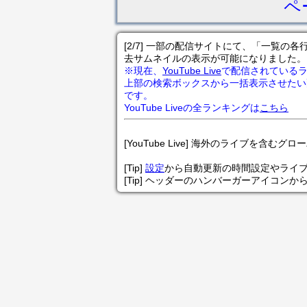
ペ
[2/7] 一部の配信サイトにて、「一覧
去サムネイルの表示が可能になりました。
※現在、
YouTube Live
で配信されている
上部の検索ボックスから一括表示させたい
です。
YouTube Liveの全ランキングは
こちら
[YouTube Live] 海外のライブを含むグ
[Tip]
設定
から自動更新の時間設定やライ
[Tip] ヘッダーのハンバーガーアイコンか