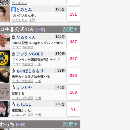
ツイキャス
195
分
とみとみ
191
ついクソみん🪰 。
ツイキャス
女性
コ生非公式のみ
設定▼
[一覧]
144
分
だるまくん
387
5000人記念 3.5kgキングパフェ食べ
ニコニコ生放送
る！
370
分
アフランGOLD
247
【アフラン学園軽音楽部】ライブ
ニコニコ生放送
一般
53
分
ものほしさをり
230
胸デカくなる方法全部やる
ニコニコ生放送
一般
43
分
キンミヤ
108
支度する
ニコニコ生放送
一般
258
分
もちぷよ
91
履歴書かいた
ニコニコ生放送
一般
わっち
設定▼
[一覧]