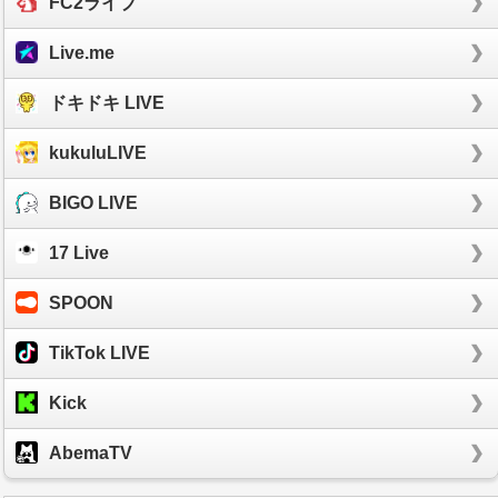
FC2ライブ
Live.me
ドキドキ LIVE
kukuluLIVE
BIGO LIVE
17 Live
SPOON
TikTok LIVE
Kick
AbemaTV