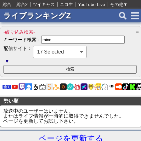
総合
総合2
ツイキャス
ニコ生
YouTube Live
その他
▼
ライブランキングZ
-絞り込み検索-
＝
キーワード検索：
配信サイト：
17 Selected
▼
勢い順
放送中のユーザーはいません。
またはライブ情報が一時的に取得できませんでした。
ページを更新してお試し下さい。
ページを更新する